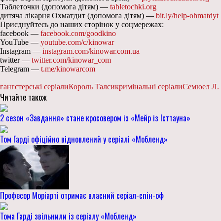
Таблеточки (допомога дітям) —
tabletochki.org
дитяча лікарня Охматдит (допомога дітям) —
bit.ly/help-ohmatdyt
Приєднуйтесь до наших сторінок у соцмережах:
facebook —
facebook.com/goodkino
YouTube —
youtube.com/c/kinowar
Instagram —
instagram.com/kinowar.com.ua
twitter —
twitter.com/kinowar_com
Telegram —
t.me/kinowarcom
гангстерські серіали
Король Талси
кримінальні серіали
Семюел Л.
Читайте також
2 сезон «Завдання» стане кросовером із «Мейр із Істтауна»
Том Гарді офіційно відновлений у серіалі «Мобленд»
Професор Моріарті отримає власний серіал-спін-оф
Тома Гарді звільнили із серіалу «Мобленд»