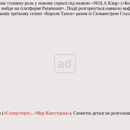
ає головну роль у новому серіалі під назвою «NOLA King» («К
о вийде на платформі Paramount+. Події розгорнуться навколо ма
ьому третьому сезоні «Короля Талси» разом із Сильвестром Стал
ad
 (
«Єллоустоун»
,
«Мер Кінгстауна»
). Сюжетні деталі не розголош