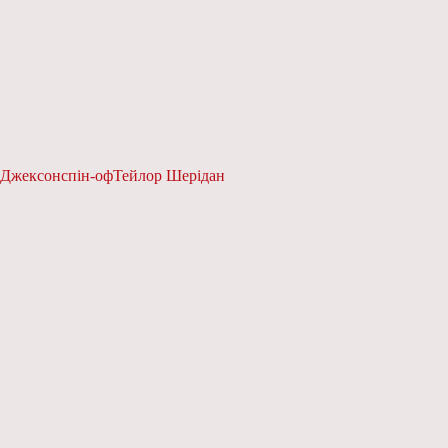
 Джексон
спін-оф
Тейлор Шерідан