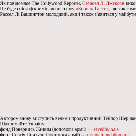
Як повідомляє The Hollywood Reporter,
Семюел Л. Джексон
викон
Це буде спін-оф кримінального шоу
«Король Талси»
, що так сам
Рассел Лі Вашингтон молодший, який також з’явиться у майбутн
Автором знову виступить вельми продуктивний Тейлор Шерідан
Підтримайте Україну:
фонд Повернись Живим (допомога армії) —
savelife.in.ua
фонд Сергія Притули (допомога армії) —
prytulafoundation.org