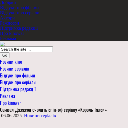
Добірки
Відгуки про фільми
Відгуки про серіали
Актори
Режисери
Підтримка редакції
Про kinowar
Реклама
Go
Новини кіно
Новини серіалів
Відгуки про фільми
Відгуки про серіали
Підтримка редакції
Реклама
Про kinowar
Семюел Джексон очолить спін-оф серіалу «Король Талси»
06.06.2025
Новини серіалів