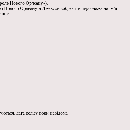
ороль Нового Орлеану»).
фії Нового Орлеану, а Джексон зобразить персонажа на ім’я
лоне.
уються, дата релізу поки невідома.