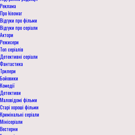
Реклама
Про kinowar
Відгуки про фільми
Відгуки про серіали
Актори
Режисери
Топ серіалів
Детективні серіали
Фантастика
Трилери
Бойовики
Комедії
Детективи
Маловідомі фільми
Старі хороші фільми
Кримінальні серіали
Мінісеріали
Вестерни