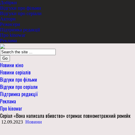
Добірки
Відгуки про фільми
Відгуки про серіали
Актори
Режисери
Підтримка редакції
Про kinowar
Реклама
Go
Новини кіно
Новини серіалів
Відгуки про фільми
Відгуки про серіали
Підтримка редакції
Реклама
Про kinowar
Серіал «Вона написала вбивство» отримає повнометражний ремейк
12.09.2023
Новини