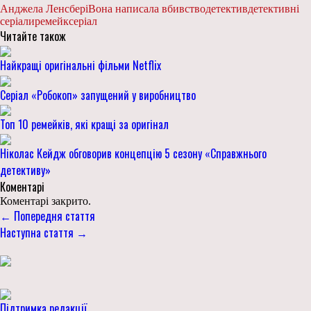
Анджела Ленсбері
Вона написала вбивство
детектив
детективні
серіали
ремейк
серіал
Читайте також
Найкращі оригінальні фільми Netflix
Серіал «Робокоп» запущений у виробництво
Топ 10 ремейків, які кращі за оригінал
Ніколас Кейдж обговорив концепцію 5 сезону «Справжнього
детективу»
Коментарі
Коментарі закрито.
← Попередня стаття
Наступна стаття →
Підтримка редакції