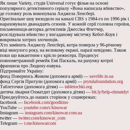
Як пише Variety, студія Universal готує фільм на основі
популярного детективного серіалу «Вона написала вбивство»,
де головну роль виконувала Анджела Ленсбері.
Оригінальне шоу виходило на каналі CBS з 1984-го по 1996 рік і
нараховувало дванадцять сезонів. У кожній серії головна героїня,
письменниця-авторка детективів Джессіка Флетчер,
розслідувала вбивство у вигаданому містечку Кебот-Коув і
викривала хитрих злочинців.
Хто замінить Анджелу Ленсбері, котра померла у 96-річному
віці минулого року, на великому екрані, наразі невідомо. Також
поки що вакантним є крісло режисера. Продюсує
повнометражний ремейк Емі Паскаль, на рахунку котрої
франшиза про Людину-павука.
Підтримайте Україну:
фонд Повернись Живим (допомога армії) —
savelife.in.ua
фонд Сергія Притули (допомога армії) —
prytulafoundation.org
Таблеточки (допомога дітям) —
tabletochki.org
дитяча лікарня Охматдит (допомога дітям) —
bit.ly/help-ohmatdyt
Приєднуйтесь до наших сторінок у соцмережах:
facebook —
facebook.com/goodkino
YouTube —
youtube.com/c/kinowar
Instagram —
instagram.com/kinowar.com.ua
twitter —
twitter.com/kinowar_com
Telegram —
t.me/kinowarcom