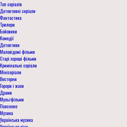
Топ серіалів
Детективні серіали
Фантастика
Трилери
Бойовики
Комедії
Детективи
Маловідомі фільми
Старі хороші фільми
Кримінальні серіали
Мінісеріали
Вестерни
Горори і жахи
Драми
Мультфільми
Пояснено
Музика
Українська музика
Українське кіно