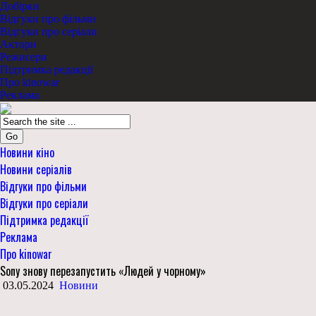
Добірки
Відгуки про фільми
Відгуки про серіали
Актори
Режисери
Підтримка редакції
Про kinowar
Реклама
Go
Новини кіно
Новини серіалів
Відгуки про фільми
Відгуки про серіали
Підтримка редакції
Реклама
Про kinowar
Sony знову перезапустить «Людей у чорному»
03.05.2024
Новини