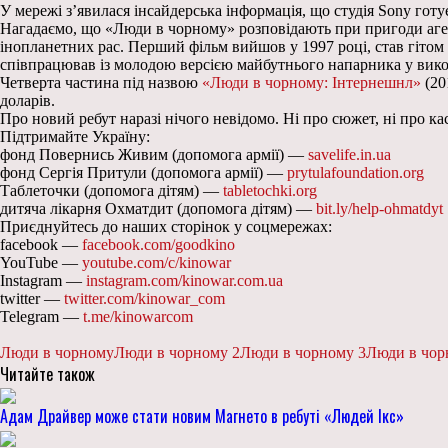
У мережі з’явилася інсайдерська інформація, що студія Sony го
Нагадаємо, що «Люди в чорному» розповідають при пригоди агент
інопланетних рас. Перший фільм вийшов у 1997 році, став гітом і
співпрацював із молодою версією майбутнього напарника у вик
Четверта частина під назвою
«Люди в чорному: Інтернешнл»
(20
доларів.
Про новий ребут наразі нічого невідомо. Ні про сюжет, ні про кас
Підтримайте Україну:
фонд Повернись Живим (допомога армії) —
savelife.in.ua
фонд Сергія Притули (допомога армії) —
prytulafoundation.org
Таблеточки (допомога дітям) —
tabletochki.org
дитяча лікарня Охматдит (допомога дітям) —
bit.ly/help-ohmatdyt
Приєднуйтесь до наших сторінок у соцмережах:
facebook —
facebook.com/goodkino
YouTube —
youtube.com/c/kinowar
Instagram —
instagram.com/kinowar.com.ua
twitter —
twitter.com/kinowar_com
Telegram —
t.me/kinowarcom
Люди в чорному
Люди в чорному 2
Люди в чорному 3
Люди в чор
Читайте також
Адам Драйвер може стати новим Магнето в ребуті «Людей Ікс»