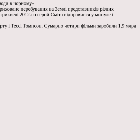
Люди в чорному».
риховане перебування на Землі представників різних
триквелі 2012-го герой Сміта відправився у минуле і
орту і Тессі Томпсон. Сумарно чотири фільми заробили 1,9 млрд