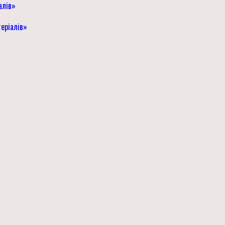
алів»
еріалів»