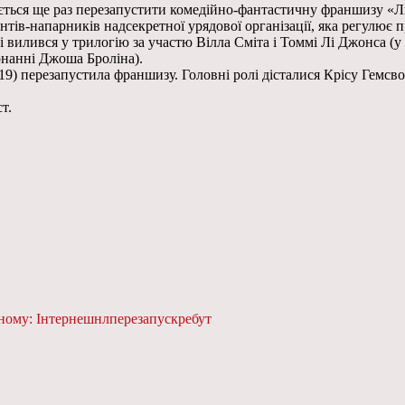
тується ще раз перезапустити комедійно-фантастичну франшизу «
ів-напарників надсекретної урядової організації, яка регулює п
 вилився у трилогію за участю Вілла Сміта і Томмі Лі Джонса (у 
онанні Джоша Броліна).
19) перезапустила франшизу. Головні ролі дісталися Крісу Гемсв
т.
ному: Інтернешнл
перезапуск
ребут