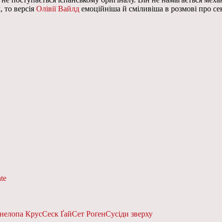
, то версія
Олівії Вайлд
емоційніша й сміливіша в розмові про се
te
нелопа Крус
Сеск Ґай
Сет Роґен
Сусіди зверху