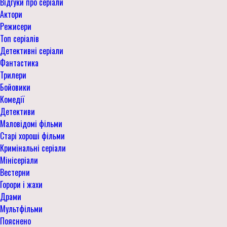
Відгуки про серіали
Актори
Режисери
Топ серіалів
Детективні серіали
Фантастика
Трилери
Бойовики
Комедії
Детективи
Маловідомі фільми
Старі хороші фільми
Кримінальні серіали
Мінісеріали
Вестерни
Горори і жахи
Драми
Мультфільми
Пояснено