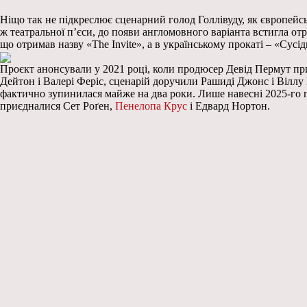
Ніщо так не підкреслює сценарний голод Голлівуду, як європейсь
ж театральної п’єси, до появи англомовного варіанта встигла отр
що отримав назву «The Invite», а в українському прокаті – «Сусід
Проєкт анонсували у 2021 році, коли продюсер Девід Пермут пр
Дейтон і Валері Феріс, сценарій доручили Рашиді Джонс і Віллу 
фактично зупинилася майже на два роки. Лише навесні 2025-го 
приєдналися Сет Роґен,
Пенелопа Крус
і Едвард Нортон.