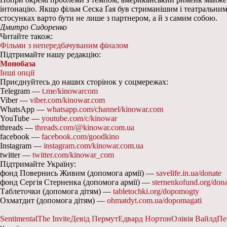
інтонацію. Якщо фільм Сеска Ґая був стриманішим і театральним
стосунках варто бути не лише з партнером, а й з самим собою.
Дмитро Сидоренко
Читайте також:
Фільми з непередбачуваним фіналом
Підтримайте нашу редакцію:
Монобаза
Інші опції
Приєднуйтесь до наших сторінок у соцмережах:
Telegram —
t.me/kinowarcom
Viber —
viber.com/kinowar.com
WhatsApp —
whatsapp.com/channel/kinowar.com
YouTube —
youtube.com/c/kinowar
threads —
threads.com/@kinowar.com.ua
facebook —
facebook.com/goodkino
Instagram —
instagram.com/kinowar.com.ua
twitter —
twitter.com/kinowar_com
Підтримайте Україну:
фонд Повернись Живим (допомога армії) —
savelife.in.ua/donate
фонд Сергія Стерненка (допомога армії) —
sternenkofund.org/dona
Таблеточки (допомога дітям) —
tabletochki.org/dopomogty
Охматдит (допомога дітям) —
ohmatdyt.com.ua/dopomagati
Sentimental
The Invite
Девід Пермут
Едвард Нортон
Олівія Вайлд
Пе