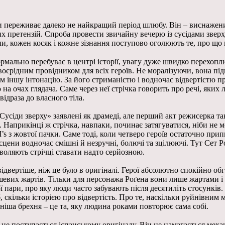
ереживає далеко не найкращий період шлюбу. Він – виснажений 
 претензій. Спроба провести звичайну вечерю із сусідами зверх
и, кожен косяк і кожне зізнання поступово оголюють те, про що 
 формально перебуває в центрі історії, увагу дуже швидко перехоп
своєрідним провідником для всіх героїв. Не моралізуючи, вона пі
м іншу інтонацію. За його стриманістю і водночас відвертістю пр
о на очах глядача. Саме через неї стрічка говорить про речі, яки
відраза до власного тіла.
 «Сусіди зверху» заявлені як драмеді, але перший акт режисерка
Наприкінці ж стрічка, навпаки, починає затягуватися, ніби не 
s з жовтої пачки. Саме тоді, коли четверо героїв остаточно при
 сцени водночас смішні й незручні, болючі та зцілюючі. Тут Сет 
зволяють стрічці ставати надто серйозною.
відвертіше, ніж це було в оригіналі. Герої абсолютно спокійно о
шевих жартів. Тільки для персонажа Роґена вони лише жартами і
пари, про яку люди часто забувають після десятиліть стосунків.
скільки історією про відвертість. Про те, наскільки руйнівним 
іша брехня – це та, яку людина роками повторює сама собі.
 поступається іспанському оригіналу. Він не намагається механ