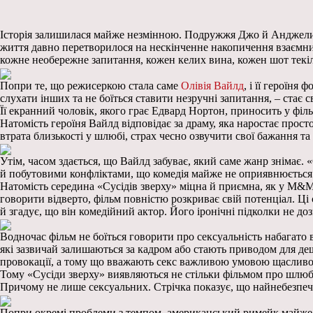
Історія залишилася майже незмінною. Подружжя Джо й Анджели п
життя давно перетворилося на нескінченне накопичення взаємних
кожне необережне запитання, кожен келих вина, кожен шот текіл
Попри те, що режисеркою стала саме
Олівія Вайлд
, і її героїня
слухати інших та не боїться ставити незручні запитання, – стає 
Її екранний чоловік, якого грає Едвард Нортон, приносить у філь
Натомість героїня Вайлд відповідає за драму, яка наростає прост
втрата близькості у шлюбі, страх чесно озвучити свої бажання та 
Утім, часом здається, що Вайлд забуває, який саме жанр знімає.
й побутовими конфліктами, що комедія майже не оприявнюється. 
Натомість середина «Сусідів зверху» міцна й приємна, як у M&M’
говорити відверто, фільм повністю розкриває свій потенціал. Ці
й згадує, що він комедійний актор. Його іронічні підколки не до
Водночас фільм не боїться говорити про сексуальність набагато 
які зазвичай залишаються за кадром або стають приводом для де
провокації, а тому що вважають секс важливою умовою щасливої 
Тому «Сусіди зверху» виявляються не стільки фільмом про шлюб, 
Причому не лише сексуальних. Стрічка показує, що найнебезпечн
Попри окремі проблеми з темпом, американський римейк майже не