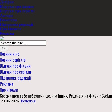
Добірки
Відгуки про фільми
Відгуки про серіали
Актори
Режисери
Підтримка редакції
Про kinowar
Реклама
Go
Новини кіно
Новини серіалів
Відгуки про фільми
Відгуки про серіали
Підтримка редакції
Реклама
Про kinowar
Соромитися себе небезпечніше, ніж інших. Рецензія на фільм «Сусіди
29.06.2026
Рецензія