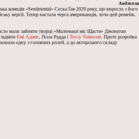
Анджела
ка комедія «Sentimental» Сеска Ґая 2020 року, що виросла з його
йську версії. Тепер настала черга американців, хоча цей римейк,
ісло мали зайняти творці «Маленької міс Щастя» Джонатан
 задіяти
Емі Адамс
, Пола Радда і
Тессу Томпсон
. Проте розробка
иконала одну з головних ролей, а до акторського складу