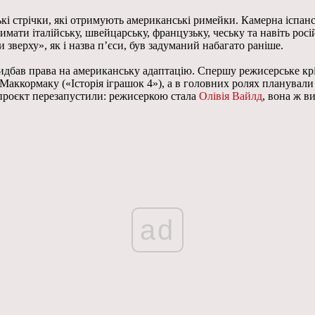
кі стрічки, які отримують американські римейки. Камерна іспансь
имати італійську, швейцарську, французьку, чеську та навіть росі
и зверху», як і назва п’єси, був задуманий набагато раніше.
идбав права на американську адаптацію. Спершу режисерське кр
Маккормаку («Історія іграшок 4»), а в головних ролях планували
проєкт перезапустили: режисеркою стала
Олівія Вайлд
, вона ж в
ad