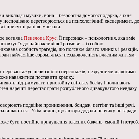
викладач музики, вона – безробітна домогосподарка, а їхнє
у несподівано перетворюється на психологічний експеримент, де
всі присутні раніше мовчали.
лює вогняна
Пенелопа Крус
. Її персонаж – психологиня, яка вміє
дштовхує їх до найважливішої розмови – із собою.
ихована особиста трагедія, що пояснює багато вчинків і реакцій.
х люди найчастіше соромляться: незадоволеність власним життям,
 так перевантажує нервозністю персонажів, незручними діалогами
може наважитися поставити крапку.
пиняють підтримувати пристойну світську бесіду і починають
Роґен нарешті перестає грати розгубленого дивакуватого невдаху
бговорюють подвійне проникнення, бондаж, пеггінг та інші речі,
 залишаються. Утім видно, що автори додали перчику не заради
може бути постійне придушення власних бажань, емоцій і потреб.
ічно повторити вже успішну історію, а додає їй власну