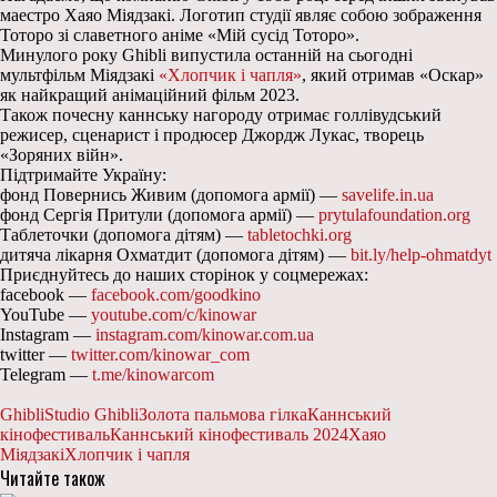
маестро Хаяо Міядзакі. Логотип студії являє собою зображення
Тоторо зі славетного аніме «Мій сусід Тоторо».
Минулого року Ghibli випустила останній на сьогодні
мультфільм Міядзакі
«Хлопчик і чапля»
, який отримав «Оскар»
як найкращий анімаційний фільм 2023.
Також почесну каннську нагороду отримає голлівудський
режисер, сценарист і продюсер Джордж Лукас, творець
«Зоряних війн».
Підтримайте Україну:
фонд Повернись Живим (допомога армії) —
savelife.in.ua
фонд Сергія Притули (допомога армії) —
prytulafoundation.org
Таблеточки (допомога дітям) —
tabletochki.org
дитяча лікарня Охматдит (допомога дітям) —
bit.ly/help-ohmatdyt
Приєднуйтесь до наших сторінок у соцмережах:
facebook —
facebook.com/goodkino
YouTube —
youtube.com/c/kinowar
Instagram —
instagram.com/kinowar.com.ua
twitter —
twitter.com/kinowar_com
Telegram —
t.me/kinowarcom
Ghibli
Studio Ghibli
Золота пальмова гілка
Каннський
кінофестиваль
Каннський кінофестиваль 2024
Хаяо
Міядзакі
Хлопчик і чапля
Читайте також