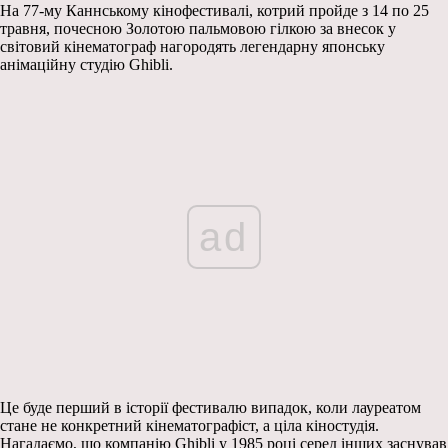
На 77-му Каннському кінофестивалі, котрий пройде з 14 по 25
травня, почесною Золотою пальмовою гілкою за внесок у
світовий кінематограф нагородять легендарну японську
анімаційну студію Ghibli.
ad
Це буде перший в історії фестивалю випадок, коли лауреатом
стане не конкретний кінематографіст, а ціла кіностудія.
Нагадаємо, що компанію Ghibli у 1985 році серед інших заснував