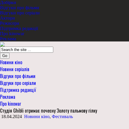
Добірки
Відгуки про фільми
Відгуки про серіали
Актори
Режисери
Підтримка редакції
Про kinowar
Реклама
Go
Новини кіно
Новини серіалів
Відгуки про фільми
Відгуки про серіали
Підтримка редакції
Реклама
Про kinowar
Студія Ghibli отримає почесну Золоту пальмову гілку
18.04.2024
Новини кіно
,
Фестиваль