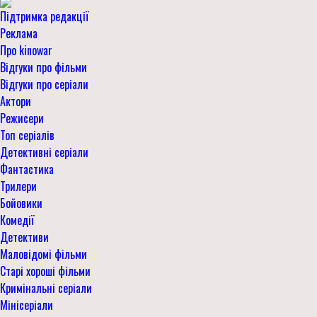
Підтримка редакції
Реклама
Про kinowar
Відгуки про фільми
Відгуки про серіали
Актори
Режисери
Топ серіалів
Детективні серіали
Фантастика
Трилери
Бойовики
Комедії
Детективи
Маловідомі фільми
Старі хороші фільми
Кримінальні серіали
Мінісеріали