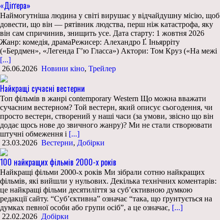
«Діґґера»
Наймогутніша людина у світі вирушає у відчайдушну місію, щоб
довести, що він — рятівник людства, перш ніж катастрофа, яку
він сам спричинив, знищить усе. Дата старту: 1 жовтня 2026
Жанр: комедія, драмаРежисер: Алехандро Ґ. Іньярріту
(«Бердмен», «Легенда Гʼю Гласса») Актори: Том Круз («На межі
[...]
26.06.2026
Новини кіно
,
Трейлер
Найкращі сучасні вестерни
Топ фільмів в жанрі contemporary Western Що можна вважати
сучасним вестерном? Той вестерн, який описує сьогодення, чи
просто вестерн, створений у наші часи (за умови, звісно що він
додає щось нове до звичного жанру)? Ми не стали створювати
штучні обмеження і
[...]
23.03.2026
Вестерни
,
Добірки
100 найкращих фільмів 2000-х років
Найкращі фільми 2000-х років Ми зібрали сотню найкращих
фільмів, які вийшли у нульових. Декілька технічних коментарів:
це найкращі фільми десятиліття за суб’єктивною думкою
редакції сайту. “Суб’єктивна” означає “така, що ґрунтується на
думках певної особи або групи осіб”, а це означає,
[...]
22.02.2026
Добірки