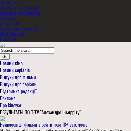
Добірки
Відгуки про фільми
Відгуки про серіали
Актори
Режисери
Підтримка редакції
Про kinowar
Реклама
Go
Новини кіно
Новини серіалів
Відгуки про фільми
Відгуки про серіали
Підтримка редакції
Реклама
Про kinowar
РЕЗУЛЬТАТЫ ПО ТЕГУ "Алехандро Іньярріту"
Найкасовіші фільми з рейтингом 18+ всіх часів
Найкасовіші фільми з рейтингом R в історії З рейтингом 18+