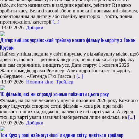
(або, як його називають в західних країнах, рейтинг R) важко
зробити касу. Великі касові збори в прокаті притаманні фільмам,
орієнтованим на дитячу або сімейну аудиторію – тобто, повна
протилежність категорії
[...]
13.07.2026
Добірки
Діґґер: вийшов український трейлер нового фільму Іньярріту з Томом
Крузом
Наймогутніша людина у світі вирушає у відчайдушну місію, щоб
довести, що він — рятівник людства, перш ніж катастрофа, яку
він сам спричинив, знищить усе. Дата старту: 1 жовтня 2026
Жанр: комедія, драма Режисер: Алехандро Ґонсалес Іньярріту
(«Бердмен», «Легенда Гʼю Гласса»)
[...]
13.07.2026
Новини кіно
,
Трейлер
10 фільмів, які ми справді хочемо побачити цього року
Фільми, на які ми чекаємо у другій половині 2026 року Кожного
року індустрія створює сотні фільмів – ясна річ, при такій
кількості нових надходжень, далеко не всі варті уваги. А серед
тих, що варті уваги зазвичай набирається лише декілька, на
[...]
07.07.2026
Добірки
Том Круз у ролі наймогутнішої людини світу: дивіться трейлер