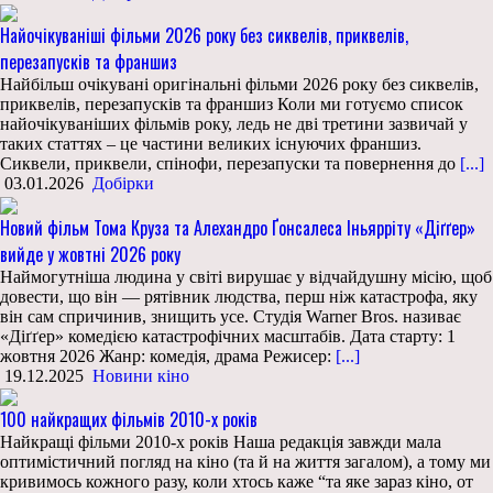
Найочікуваніші фільми 2026 року без сиквелів, приквелів,
перезапусків та франшиз
Найбільш очікувані оригінальні фільми 2026 року без сиквелів,
приквелів, перезапусків та франшиз Коли ми готуємо список
найочікуваніших фільмів року, ледь не дві третини зазвичай у
таких статтях – це частини великих існуючих франшиз.
Сиквели, приквели, спінофи, перезапуски та повернення до
[...]
03.01.2026
Добірки
Новий фільм Тома Круза та Алехандро Ґонсалеса Іньярріту «Діґґер»
вийде у жовтні 2026 року
Наймогутніша людина у світі вирушає у відчайдушну місію, щоб
довести, що він — рятівник людства, перш ніж катастрофа, яку
він сам спричинив, знищить усе. Студія Warner Bros. називає
«Діґґер» комедією катастрофічних масштабів. Дата старту: 1
жовтня 2026 Жанр: комедія, драма Режисер:
[...]
19.12.2025
Новини кіно
100 найкращих фільмів 2010-х років
Найкращі фільми 2010-х років Наша редакція завжди мала
оптимістичний погляд на кіно (та й на життя загалом), а тому ми
кривимось кожного разу, коли хтось каже “та яке зараз кіно, от