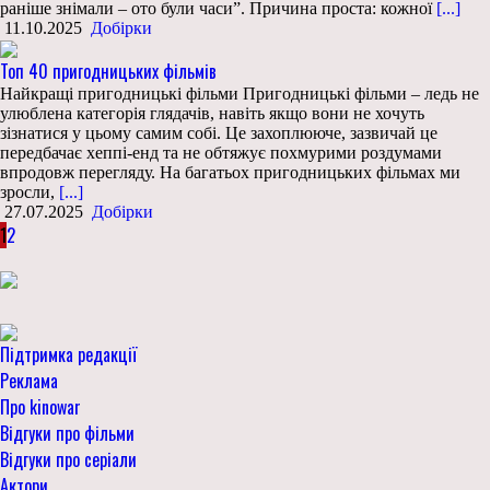
раніше знімали – ото були часи”. Причина проста: кожної
[...]
11.10.2025
Добірки
Топ 40 пригодницьких фільмів
Найкращі пригодницькі фільми Пригодницькі фільми – ледь не
улюблена категорія глядачів, навіть якщо вони не хочуть
зізнатися у цьому самим собі. Це захоплююче, зазвичай це
передбачає хеппі-енд та не обтяжує похмурими роздумами
впродовж перегляду. На багатьох пригодницьких фільмах ми
зросли,
[...]
27.07.2025
Добірки
1
2
Підтримка редакції
Реклама
Про kinowar
Відгуки про фільми
Відгуки про серіали
Актори