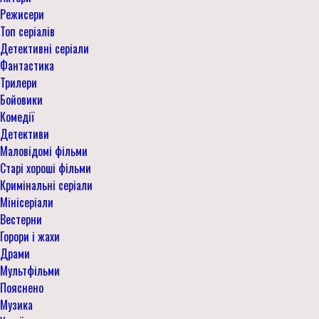
Режисери
Топ серіалів
Детективні серіали
Фантастика
Трилери
Бойовики
Комедії
Детективи
Маловідомі фільми
Старі хороші фільми
Кримінальні серіали
Мінісеріали
Вестерни
Горори і жахи
Драми
Мультфільми
Пояснено
Музика