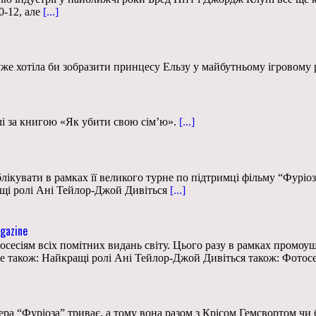
-12, але
[...]
же хотіла би зобразити принцесу Ельзу у майбутньому ігровому р
лі за книгою «Як убити свою сім’ю».
[...]
кувати в рамках її великого турне по підтримці фільму “Фуріоза”
ащі ролі Ані Тейлор-Джой Дивіться
[...]
gazine
есіям всіх помітних видань світу. Цього разу в рамках промоуш
те також: Найкращі ролі Ані Тейлор-Джой Дивіться також: Фотос
 “Фуріоза” триває, а тому вона разом з Крісом Гемсвортом чи б