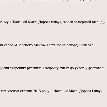
льму «Шалений Макс: Дорога гніву», зібрав за перший вікенд у
в свого «Шаленого Макса» і встановив рекорд Гіннеса з
уючи “хороших русских” і запрошуючи їх до участі у фестивалі.
і приквелом стрічки 2015 року «Шалений Макс: Дорога Гніву».