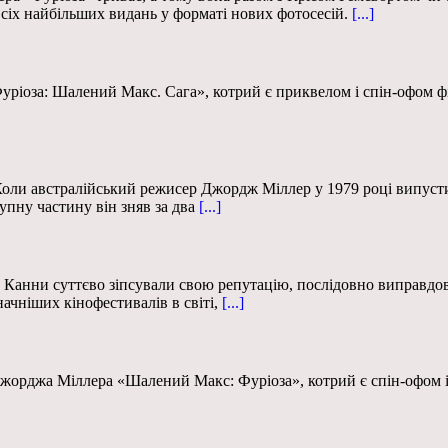
всіх найбільших видань у форматі нових фотосесій.
[...]
ріоза: Шалений Макс. Сага», котрий є приквелом і спін-офом фі
Коли австралійський режисер Джордж Міллер у 1979 році випусти
упну частину він зняв за два
[...]
 Канни суттєво зіпсували свою репутацію, послідовно виправдов
ачніших кінофестивалів в світі,
[...]
Джорджа Міллера «Шалений Макс: Фуріоза», котрий є спін-офом 