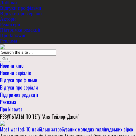
Добірки
Відгуки про фільми
Відгуки про серіали
Актори
Режисери
Підтримка редакції
Про kinowar
Реклама
Go
Новини кіно
Новини серіалів
Відгуки про фільми
Відгуки про серіали
Підтримка редакції
Реклама
Про kinowar
РЕЗУЛЬТАТЫ ПО ТЕГУ "Аня Тейлор-Джой"
Most wanted: 10 найбільш затребуваних молодих голлівудських зірок
Топ молодих акторів і акторок Голлівуду, які будуть визначати 