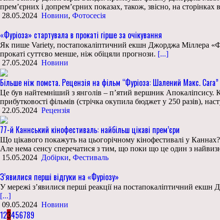
прем’єрних і допрем’єрних показах, також, звісно, на сторінках 
28.05.2024
Новини
,
Фотосесія
«Фуріоза» стартувала в прокаті гірше за очікування
Як пише Variety, постапокаліптичний екшн Джорджа Міллера «Фу
прокаті суттєво менше, ніж обіцяли прогнози.
[...]
27.05.2024
Новини
Більше ніж помста. Рецензія на фільм “Фуріоза: Шалений Макс. Сага”
Це був найтемніший з янголів – п’ятий вершник Апокаліпсису. 
прибутковості фільмів (стрічка окупила бюджет у 250 разів), наст
22.05.2024
Рецензія
77-й Каннський кінофестиваль: найбільш цікаві прем’єри
Що цікавого покажуть на цьогорічному кінофестивалі у Каннах?
Але нема сенсу сперечатися з тим, що поки що це один з найвизн
15.05.2024
Добірки
,
Фестиваль
З’явилися перші відгуки на «Фуріозу»
У мережі з’явилися перші реакції на постапокаліптичний екшн 
[...]
09.05.2024
Новини
1
2
3
4
5
6
7
8
9