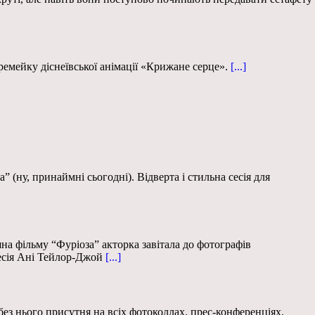
емейку діснеївської анімації «Крижане серце».
[...]
 (ну, принаймні сьогодні). Відверта і стильна сесія для
на фільму “Фуріоза” акторка завітала до фотографів
есія Ані Тейлор-Джой
[...]
ез нього присутня на всіх фотоколлах, прес-конференціях,