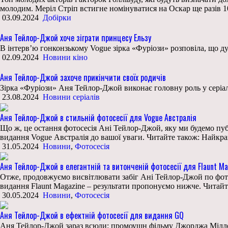
молодим. Меріл Стріп встигне номінуватися на Оскар ще разів 10
03.09.2024
Добірки
Аня Тейлор-Джой хоче зіграти принцесу Ельзу
В інтерв’ю гонконзькому Vogue зірка «Фуріози» розповіла, що ду
02.09.2024
Новини кіно
Аня Тейлор-Джой захоче прикінчити своїх родичів
Зірка «Фуріози» Аня Тейлор-Джой виконає головну роль у серіа
23.08.2024
Новини серіалів
Аня Тейлор-Джой в стильній фотосесії для Vogue Австралія
Що ж, це остання фотосесія Ані Тейлор-Джой, яку ми будемо публі
видання Vogue Австралія до вашої уваги. Читайте також: Найкр
31.05.2024
Новини
,
Фотосесія
Аня Тейлор-Джой в елегантній та витонченій фотосесії для Flaunt Ma
Отже, продовжуємо висвітлювати забіг Ані Тейлор-Джой по фотос
видання Flaunt Magazine – результати пропонуємо нижче. Читай
30.05.2024
Новини
,
Фотосесія
Аня Тейлор-Джой в ефектній фотосесії для видання GQ
Аня Тейлор-Джой зараз всюди: промоушн фільму Джорджа Міллера