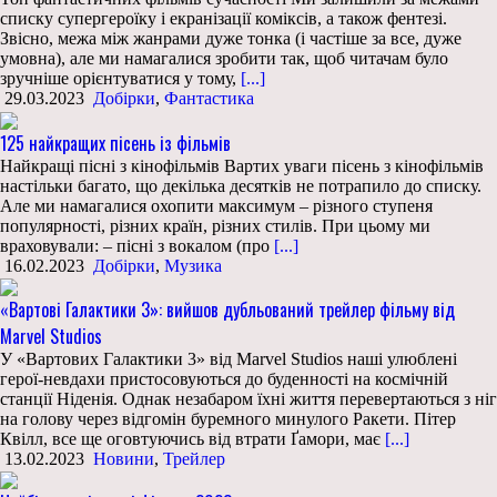
списку супергероїку і екранізації коміксів, а також фентезі.
Звісно, межа між жанрами дуже тонка (і частіше за все, дуже
умовна), але ми намагалися зробити так, щоб читачам було
зручніше орієнтуватися у тому,
[...]
29.03.2023
Добірки
,
Фантастика
125 найкращих пісень із фільмів
Найкращі пісні з кінофільмів Вартих уваги пісень з кінофільмів
настільки багато, що декілька десятків не потрапило до списку.
Але ми намагалися охопити максимум – різного ступеня
популярності, різних країн, різних стилів. При цьому ми
враховували: – пісні з вокалом (про
[...]
16.02.2023
Добірки
,
Музика
«Вартові Галактики 3»: вийшов дубльований трейлер фільму від
Marvel Studios
У «Вартових Галактики 3» від Marvel Studios наші улюблені
герої-невдахи пристосовуються до буденності на космічній
станції Ніденія. Однак незабаром їхні життя перевертаються з ніг
на голову через відгомін буремного минулого Ракети. Пітер
Квілл, все ще оговтуючись від втрати Ґамори, має
[...]
13.02.2023
Новини
,
Трейлер