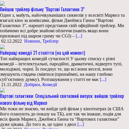
Вийшов трейлер фільму “Вартові Галактики 3”
Один з, мабуть, найочікуваніших сиквелів у всесвіті Марвел та
взагалі кіно за коміксами, фільм Джеймса Ганна “Вартові
Галактики 3”, нарешті представив свій офіційний трейлер. Ми
побачимо всі добре знайомі обличчя (навіть якщо вони
приховані під шаром гриму чи CGI) –
[...]
02.12.2022
Новини
,
Трейлер
Найкращі комедії 21 століття (на цей момент)
Топ найкращих комедій сучасності У цьому списку є різні
комедії – інтелектуальні, пародійні, драматичні, відверто тупі,
молодіжні, чорні. Їх поєднує те, що всі вони веселі, вони
змушують глядача сміятися (принаймні, на нашу глибоко
суб’єктивну думку). Розташування у статті не має
[...]
21.11.2022
Добірки
,
Комедії
Вартові галактики: Спеціальний святковий випуск: вийшов трейлер
нового фільму від Марвел
Ми поки не знаємо, чи вийде цей фільм у кінотеатрах (в США
його планують до показу на ТБ), але так чи інакше, подія для
всіх фанів Марвел, Джеймса Ґанна та “Вартових галактики”
дуже цікава. До того ж, це один з двох
[...]