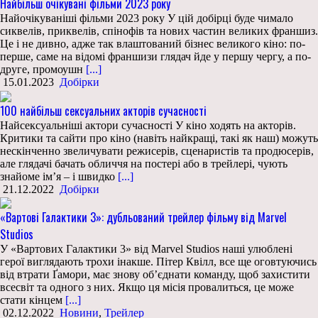
Найбільш очікувані фільми 2023 року
Найочікуваніші фільми 2023 року У цій добірці буде чимало
сиквелів, приквелів, спінофів та нових частин великих франшиз.
Це і не дивно, адже так влаштований бізнес великого кіно: по-
перше, саме на відомі франшизи глядач йде у першу чергу, а по-
друге, промоушн
[...]
15.01.2023
Добірки
100 найбільш сексуальних акторів сучасності
Найсексуальніші актори сучасності У кіно ходять на акторів.
Критики та сайти про кіно (навіть найкращі, такі як наш) можуть
нескінченно звеличувати режисерів, сценаристів та продюсерів,
але глядачі бачать обличчя на постері або в трейлері, чують
знайоме ім’я – і швидко
[...]
21.12.2022
Добірки
«Вартові Галактики 3»: дубльований трейлер фільму від Marvel
Studios
У «Вартових Галактики 3» від Marvel Studios наші улюблені
герої виглядають трохи інакше. Пітер Квілл, все ще оговтуючись
від втрати Ґамори, має знову об’єднати команду, щоб захистити
всесвіт та одного з них. Якщо ця місія провалиться, це може
стати кінцем
[...]
02.12.2022
Новини
,
Трейлер