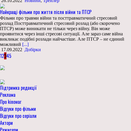
26.10.2022
Новини
,
Трейлер
Найкращі фільми про життя після війни та ПТСР
Фільми про травми війни та посттравматичний стресовий
розлад Посттравматичний стресовий розлад (або скорочено
ПТСР) може виникати не тільки через війну. Він може
проявитися через інші стресові ситуації. Але зараз саме війна
викликає подібні розлади найчастіше. Але ПТСР – не єдиний
можливий
[...]
17.09.2022
Добірки
1
2
3
4
5
Підтримка редакції
Реклама
Про kinowar
Відгуки про фільми
Відгуки про серіали
Актори
Режисери