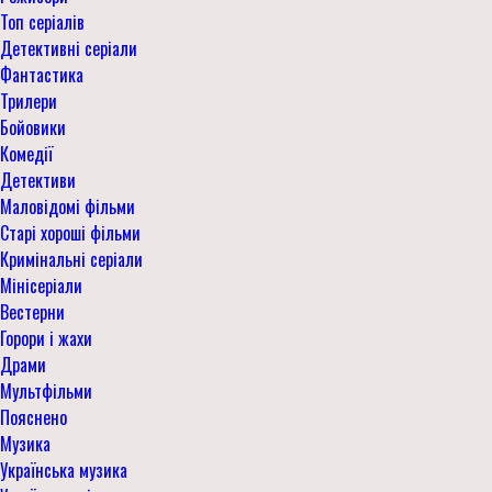
Топ серіалів
Детективні серіали
Фантастика
Трилери
Бойовики
Комедії
Детективи
Маловідомі фільми
Старі хороші фільми
Кримінальні серіали
Мінісеріали
Вестерни
Горори і жахи
Драми
Мультфільми
Пояснено
Музика
Українська музика