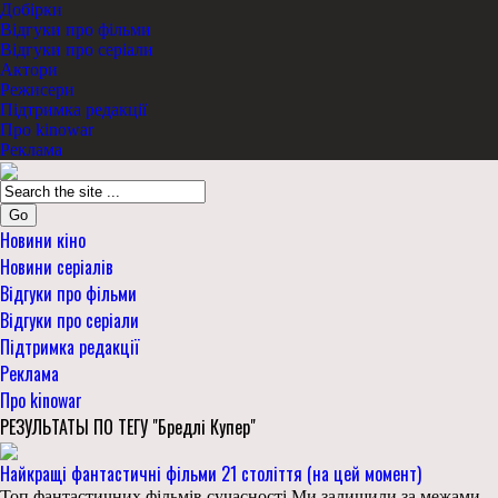
Добірки
Відгуки про фільми
Відгуки про серіали
Актори
Режисери
Підтримка редакції
Про kinowar
Реклама
Go
Новини кіно
Новини серіалів
Відгуки про фільми
Відгуки про серіали
Підтримка редакції
Реклама
Про kinowar
РЕЗУЛЬТАТЫ ПО ТЕГУ "Бредлі Купер"
Найкращі фантастичні фільми 21 століття (на цей момент)
Топ фантастичних фільмів сучасності Ми залишили за межами