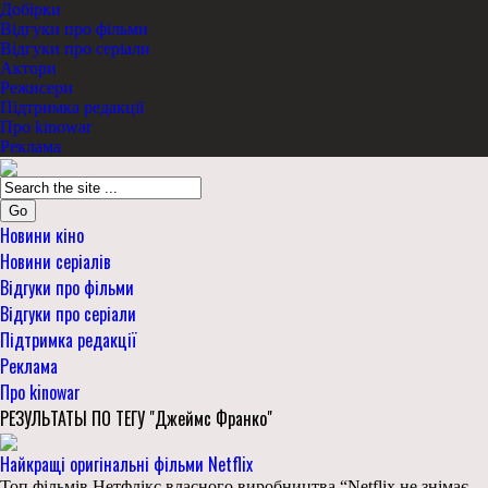
Добірки
Відгуки про фільми
Відгуки про серіали
Актори
Режисери
Підтримка редакції
Про kinowar
Реклама
Go
Новини кіно
Новини серіалів
Відгуки про фільми
Відгуки про серіали
Підтримка редакції
Реклама
Про kinowar
РЕЗУЛЬТАТЫ ПО ТЕГУ "Джеймс Франко"
Найкращі оригінальні фільми Netflix
Топ фільмів Нетфлікс власного виробництва “Netflix не знімає