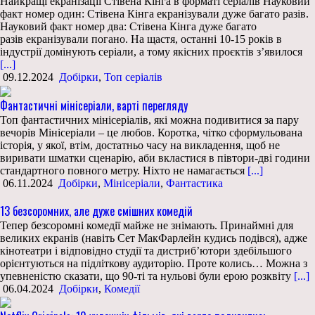
Найкращі екранізації Стівена Кінга в форматі серіалів Науковий
факт номер один: Стівена Кінга екранізували дуже багато разів.
Науковий факт номер два: Стівена Кінга дуже багато
разів екранізували погано. На щастя, останні 10-15 років в
індустрії домінують серіали, а тому якісних проєктів з’явилося
[...]
09.12.2024
Добірки
,
Топ серіалів
Фантастичні мінісеріали, варті перегляду
Топ фантастичних мінісеріалів, які можна подивитися за пару
вечорів Мінісеріали – це любов. Коротка, чітко сформульована
історія, у якої, втім, достатньо часу на викладення, щоб не
виривати шматки сценарію, аби вкластися в півтори-дві години
стандартного повного метру. Ніхто не намагається
[...]
06.11.2024
Добірки
,
Мінісеріали
,
Фантастика
13 безсоромних, але дуже смішних комедій
Тепер безсоромні комедії майже не знімають. Принаймні для
великих екранів (навіть Сет МакФарлейн кудись подівся), адже
кінотеатри і відповідно студії та дистриб’ютори здебільшого
орієнтуються на підліткову аудиторію. Проте колись… Можна з
упевненістю сказати, що 90-ті та нульові були ерою розквіту
[...]
06.04.2024
Добірки
,
Комедії