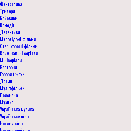
Фантастика
Трилери
Бойовики
Комедії
Детективи
Маловідомі фільми
Старі хороші фільми
Кримінальні серіали
Мінісеріали
Вестерни
Горори і жахи
Драми
Мультфільми
Пояснено
Музика
Українська музика
Українське кіно
Новини кіно
Новини серіалів