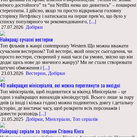
нічого достойного” та “на Netflix нема шо дивитись” – поширені
стереотипи. І дійсно, якщо ти просто відкриваєш головну
сторінку Нетфліксу і натискаєш на перше прев’ю, що було у
списку популярного чи рекомендованого,
[...]
27.07.2026
Добірки
Найкращі сучасні вестерни
Топ фільмів в жанрі contemporary Western Що можна вважати
сучасним вестерном? Той вестерн, який описує сьогодення, чи
просто вестерн, створений у наші часи (за умови, звісно що він
додає щось нове до звичного жанру)? Ми не стали створювати
штучні обмеження і
[...]
23.03.2026
Вестерни
,
Добірки
40 найкращих мінісеріалів, які можна переглянути за вихідні
Топ мінісеріалів, щоб подивитися за вікенд Мінісеріали – це
один з найкращих винаходів кіноіндустрії. Всього лише за пару
днів (а іноді і кілька годин) можна подивитись довгу і детальну
історію, де вистачає часу, щоб розкрити всіх персонажів і
довести розповідь
[...]
21.05.2025
Добірки
,
Мінісеріали
,
Топ серіалів
Найкращі серіали за творами Стівена Кінга