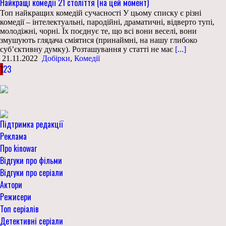
Найкращі комедії 21 століття (на цей момент)
Топ найкращих комедій сучасності У цьому списку є різні
комедії – інтелектуальні, пародійні, драматичні, відверто тупі,
молодіжні, чорні. Їх поєднує те, що всі вони веселі, вони
змушують глядача сміятися (принаймні, на нашу глибоко
суб’єктивну думку). Розташування у статті не має
[...]
21.11.2022
Добірки
,
Комедії
1
2
3
Підтримка редакції
Реклама
Про kinowar
Відгуки про фільми
Відгуки про серіали
Актори
Режисери
Топ серіалів
Детективні серіали