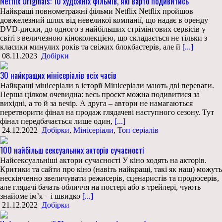
Netflix Originals: 10 художніх фільмів, які варто подивитись
Найкращі повнометражні фільми Netflix Netflix пройшов
довжелезний шлях від невеликої компанії, що надає в оренду
DVD-диски, до одного з найбільших стрімінгових сервісів у
світі з величезною кіноколекцією, що складається не тільки з
класики минулих років та свіжих блокбастерів, але й
[...]
08.11.2023
Добірки
30 найкращих мінісеріалів всіх часів
Найкращі мінісеріали в історії Мінісеріали мають дві переваги.
Перша цілком очевидна: весь проєкт можна подивитися за
вихідні, а то й за вечір. А друга – автори не намагаються
перетворити фінал на продаж глядачеві наступного сезону. Тут
фінал передбачається лише один,
[...]
24.12.2022
Добірки
,
Мінісеріали
,
Топ серіалів
100 найбільш сексуальних акторів сучасності
Найсексуальніші актори сучасності У кіно ходять на акторів.
Критики та сайти про кіно (навіть найкращі, такі як наш) можуть
нескінченно звеличувати режисерів, сценаристів та продюсерів,
але глядачі бачать обличчя на постері або в трейлері, чують
знайоме ім’я – і швидко
[...]
21.12.2022
Добірки