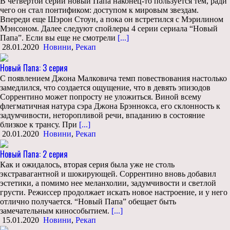
В четвертой серии новый Папа наконец-то пользуется тем, ради
чего он стал понтификом: доступом к мировым звездам.
Впереди еще Шэрон Стоун, а пока он встретился с Мэрилином
Мэнсоном. Далее следуют спойлеры 4 серии сериала “Новый
Папа”. Если вы еще не смотрели
[...]
28.01.2020
Новини
,
Рекап
Новый Папа: 3 серия
С появлением Джона Малковича темп повествования настолько
замедлился, что создается ощущение, что в девять эпизодов
Соррентино может попросту не уложиться. Виной всему
флегматичная натура сэра Джона Брэннокса, его склонность к
задумчивости, неторопливой речи, впаданию в состояние
близкое к трансу. При
[...]
20.01.2020
Новини
,
Рекап
Новый Папа: 2 серия
Как и ожидалось, вторая серия была уже не столь
экстравагантной и шокирующей. Соррентино вновь добавил
эстетики, а помимо нее меланхолии, задумчивости и светлой
грусти. Режиссер продолжает искать новое настроение, и у него
отлично получается. “Новый Папа” обещает быть
замечательным кинособытием.
[...]
15.01.2020
Новини
,
Рекап