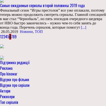
Самые ожидаемые сериалы второй половины 2019 года
Финальный сезон “Игры престолов” все уже оплакали, поэтому
теперь можно продолжить смотреть сериалы. Главной сенсацией
в мае стал “Чернобыль”, но пять эпизодов очередного шедевра
от HBO быстро закончились – нужно чем-то себя занять до
конца года. Перечень сериалов, которые помогут
[...]
28.05.2019
Новини
,
ТОП
1
2
3
4
5
6
7
8
9
Підтримка редакції
Реклама
Про kinowar
Відгуки про фільми
Відгуки про серіали
Актори
Режисери
Топ серіалів