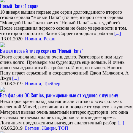
Новый Папа: 1 серия
10 января вышли первые две серии долгожданного второго
сезона сериала “Новый Папа” (точнее, второй сезон сериала
“Молодой Папа” называется “Новый Папа” – как удобнее).
После завершения первого сезона не было уверенности в том,
что второй состоится. Затем Соррентино долго работал
[...]
13.01.2020
Новини
,
Рекап
Вышел первый тизер сериала “Новый Папа”
Этого сериала мы ждали очень долго. Разговоры о нем идут
очень долго. Премьеры мы будем ждать еще дольше. И очень
долго мы ждали хотя бы трейлера. И вот, он вышел. Нового
Папу играет серьезный и сосредоточенный Джон Малкович. А
Джуд
[...]
29.08.2019
Новини
,
Трейлер
Все фильмы DC Comics, ранжированные от худшего к лучшему
Некоторое время назад мы написали статью о всех фильмах
вселенной Marvel, расставив их в порядке от худшего к лучшему.
Материал вызвал очень заметный интерес аудитории: это одна
из самых читаемых наших подборок за последнее время.
Логичным продолжением выглядит аналогичный разбор
[...]
06.06.2019
Бэтмен
,
Жанри
,
ТОП