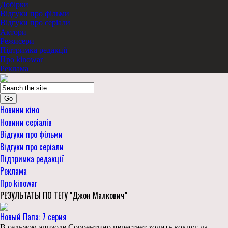
Добірки
Відгуки про фільми
Відгуки про серіали
Актори
Режисери
Підтримка редакції
Про kinowar
Реклама
Go
Новини кіно
Новини серіалів
Відгуки про фільми
Відгуки про серіали
Підтримка редакції
Реклама
Про kinowar
РЕЗУЛЬТАТЫ ПО ТЕГУ "Джон Малкович"
Новый Папа: 7 серия
В седьмом эпизоде Соррентино перестает ходить вокруг да