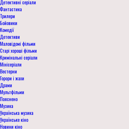
Детективні серіали
Фантастика
Трилери
Бойовики
Комедії
Детективи
Маловідомі фільми
Старі хороші фільми
Кримінальні серіали
Мінісеріали
Вестерни
Горори і жахи
Драми
Мультфільми
Пояснено
Музика
Українська музика
Українське кіно
Новини кіно