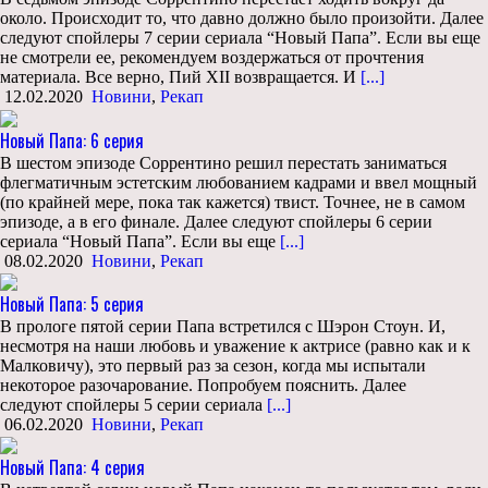
около. Происходит то, что давно должно было произойти. Далее
следуют спойлеры 7 серии сериала “Новый Папа”. Если вы еще
не смотрели ее, рекомендуем воздержаться от прочтения
материала. Все верно, Пий XII возвращается. И
[...]
12.02.2020
Новини
,
Рекап
Новый Папа: 6 серия
В шестом эпизоде Соррентино решил перестать заниматься
флегматичным эстетским любованием кадрами и ввел мощный
(по крайней мере, пока так кажется) твист. Точнее, не в самом
эпизоде, а в его финале. Далее следуют спойлеры 6 серии
сериала “Новый Папа”. Если вы еще
[...]
08.02.2020
Новини
,
Рекап
Новый Папа: 5 серия
В прологе пятой серии Папа встретился с Шэрон Стоун. И,
несмотря на наши любовь и уважение к актрисе (равно как и к
Малковичу), это первый раз за сезон, когда мы испытали
некоторое разочарование. Попробуем пояснить. Далее
следуют спойлеры 5 серии сериала
[...]
06.02.2020
Новини
,
Рекап
Новый Папа: 4 серия