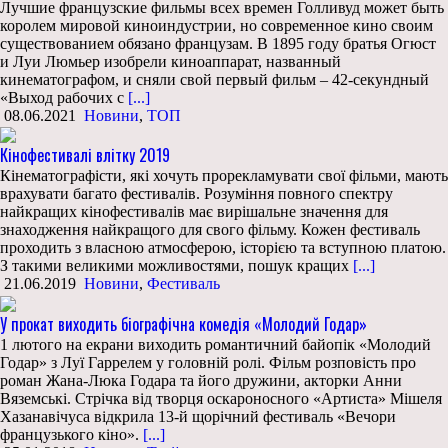
Лучшие французские фильмы всех времен Голливуд может быть
королем мировой киноиндустрии, но современное кино своим
существованием обязано французам. В 1895 году братья Огюст
и Луи Люмьер изобрели киноаппарат, названный
кинематографом, и сняли свой первый фильм – 42-секундный
«Выход рабочих с
[...]
08.06.2021
Новини
,
ТОП
Кінофестивалі влітку 2019
Кінематографісти, які хочуть прорекламувати свої фільми, мають
врахувати багато фестивалів. Розуміння повного спектру
найкращих кінофестивалів має вирішальне значення для
знаходження найкращого для свого фільму. Кожен фестиваль
проходить з власною атмосферою, історією та вступною платою.
З такими великими можливостями, пошук кращих
[...]
21.06.2019
Новини
,
Фестиваль
У прокат виходить біографічна комедія «Молодий Годар»
1 лютого на екрани виходить романтичний байопік «Молодий
Годар» з Луї Гаррелем у головній ролі. Фільм розповість про
роман Жана-Люка Годара та його дружини, акторки Анни
Вяземські. Стрічка від творця оскароносного «Артиста» Мішеля
Хазанавічуса відкрила 13-й щорічний фестиваль «Вечори
французького кіно».
[...]