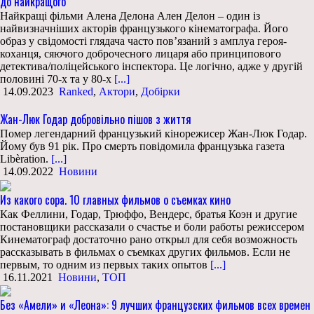
до найкращого
Найкращі фільми Алена Делона Ален Делон – один із
найвизначніших акторів французького кінематографа. Його
образ у свідомості глядача часто пов’язаний з амплуа героя-
коханця, сяючого доброчесного лицаря або принципового
детектива/поліцейського інспектора. Це логічно, адже у другій
половині 70-х та у 80-х
[...]
14.09.2023
Ranked
,
Актори
,
Добірки
Жан-Люк Годар добровільно пішов з життя
Помер легендарний французький кінорежисер Жан-Люк Годар.
Йому був 91 рік. Про смерть повідомила французька газета
Libèration.
[...]
14.09.2022
Новини
Из какого сора. 10 главных фильмов о съемках кино
Как Феллини, Годар, Трюффо, Вендерс, братья Коэн и другие
постановщики рассказали о счастье и боли работы режиссером
Кинематограф достаточно рано открыл для себя возможность
рассказывать в фильмах о съемках других фильмов. Если не
первым, то одним из первых таких опытов
[...]
16.11.2021
Новини
,
ТОП
Без «Амели» и «Леона»: 9 лучших французских фильмов всех времен