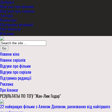
Добірки
Відгуки про фільми
Відгуки про серіали
Актори
Режисери
Підтримка редакції
Про kinowar
Реклама
Go
Новини кіно
Новини серіалів
Відгуки про фільми
Відгуки про серіали
Підтримка редакції
Реклама
Про kinowar
РЕЗУЛЬТАТЫ ПО ТЕГУ "Жан-Люк Годар"
22 найкращих фільми з Аленом Делоном, ранжованих від найгіршого