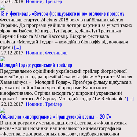
25.01.2018
Новини
,
Трейлер
13-й фестиваль «Вечори французького кіно» оголосив програму
Фестиваль стартує 24 січня 2018 року в найбільших містах
України. До програми увійшли чотири картини за участі таких
зірок, як Ізабель Юппер, Луї Гаррель, Жан-Луї Трентіньян,
Береніс Бежо та Матьє Кассовіц. Відкриє фестиваль
стрічка «Молодий Годар» – комедійна біографія від володаря
премії
[...]
27.12.2017
Новини
,
Фестиваль
Молодий Годар: український трейлер
Представляємо офіційний український трейлер біографічної
комедії від володара премії «Оскар» за фільм «Артист» Мішеля
Хазанавічуса – «Молодий Годар». Прем’єра фільму відбулася в
рамках офіційної конкурсної програми Каннського
кінофестивалю. Стрічка виходить у широкий український
прокат 1 лютого 2018 року. Молодий Годар / Le Redoutable /
[...]
22.12.2017
Новини
,
Трейлер
Объявлена кинопрограмма «Французской весны – 2017»
В кинопрограмму четырнадцатого фестиваля «Французская
весна» вошли новинки национального кинематографа на
«Фестивале допремьерных показов», подборка классики