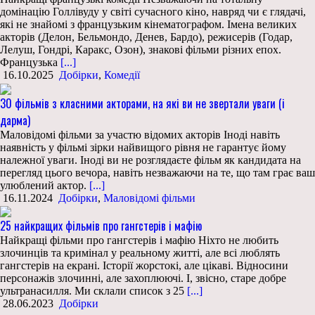
домінацію Голлівуду у світі сучасного кіно, навряд чи є глядачі,
які не знайомі з французьким кінематографом. Імена великих
акторів (Делон, Бельмондо, Денев, Бардо), режисерів (Годар,
Лелуш, Гондрі, Каракс, Озон), знакові фільми різних епох.
Французька
[...]
16.10.2025
Добірки
,
Комедії
30 фільмів з класними акторами, на які ви не звертали уваги (і
дарма)
Маловідомі фільми за участю відомих акторів Іноді навіть
наявність у фільмі зірки найвищого рівня не гарантує йому
належної уваги. Іноді ви не розглядаєте фільм як кандидата на
перегляд цього вечора, навіть незважаючи на те, що там грає ваш
улюблений актор.
[...]
16.11.2024
Добірки
,
Маловідомі фільми
25 найкращих фільмів про гангстерів і мафію
Найкращі фільми про гангстерів і мафію Ніхто не любить
злочинців та кримінал у реальному житті, але всі люблять
гангстерів на екрані. Історії жорстокі, але цікаві. Відносини
персонажів злочинні, але захоплюючі. І, звісно, старе добре
ультранасилля. Ми склали список з 25
[...]
28.06.2023
Добірки