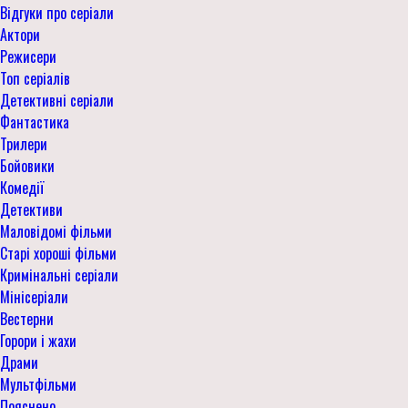
Відгуки про серіали
Актори
Режисери
Топ серіалів
Детективні серіали
Фантастика
Трилери
Бойовики
Комедії
Детективи
Маловідомі фільми
Старі хороші фільми
Кримінальні серіали
Мінісеріали
Вестерни
Горори і жахи
Драми
Мультфільми
Пояснено