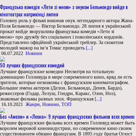
Французька комедія «Лети зі мною» з онуком Бельмондо вийде в
кінотеатрах наприкінці липня
Головну роль у фільмі виконав онук легендарного актора Жана-
Поля Бельмондо — Віктор Бельмондо. 28 липня в український
прокат вийде зворушлива французька комедія «Лети зі
мною» про дружбу без соціальних і поколінських кордонів.
Представлено офіційний український трейлер. За сюжетом
молодий мажор на ім’я Томас проводить
[...]
06.07.2022
Новини
50 лучших французских комедий
Лучшие французские комедии Несмотря на тотальную
доминацию Голливуда в мире современного кино, вряд ли есть
зрители, которые незнакомы с французским кинематографом.
Большие имена актеров (Делон, Бельмондо, Денев, Бардо),
режиссеров (Годар, Лелуш, Гондри, Каракс, Озон, Ноэ),
знаковые фильмы разных эпох. Французская
[...]
16.10.2021
Жанри
,
Новини
,
ТОП
Без «Амели» и «Леона»: 9 лучших французских фильмов всех времен
Лучшие французские фильмы всех времен Голливуд может быть
королем мировой киноиндустрии, но современное кино своим
существованием обязано французам. В 1895 году братья Огюст