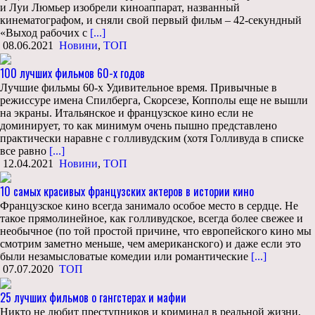
и Луи Люмьер изобрели киноаппарат, названный
кинематографом, и сняли свой первый фильм – 42-секундный
«Выход рабочих с
[...]
08.06.2021
Новини
,
ТОП
100 лучших фильмов 60-х годов
Лучшие фильмы 60-х Удивительное время. Привычные в
режиссуре имена Спилберга, Скорсезе, Копполы еще не вышли
на экраны. Итальянское и французское кино если не
доминирует, то как минимум очень пышно представлено
практически наравне с голливудским (хотя Голливуда в списке
все равно
[...]
12.04.2021
Новини
,
ТОП
10 самых красивых французских актеров в истории кино
Французское кино всегда занимало особое место в сердце. Не
такое прямолинейное, как голливудское, всегда более свежее и
необычное (по той простой причине, что европейского кино мы
смотрим заметно меньше, чем американского) и даже если это
были незамысловатые комедии или романтические
[...]
07.07.2020
ТОП
25 лучших фильмов о гангстерах и мафии
Никто не любит преступников и криминал в реальной жизни,