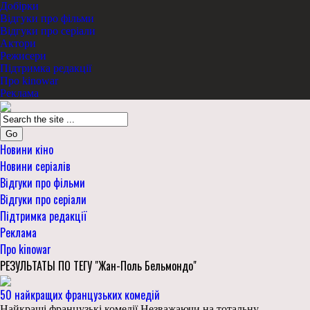
Добірки
Відгуки про фільми
Відгуки про серіали
Актори
Режисери
Підтримка редакції
Про kinowar
Реклама
Go
Новини кіно
Новини серіалів
Відгуки про фільми
Відгуки про серіали
Підтримка редакції
Реклама
Про kinowar
РЕЗУЛЬТАТЫ ПО ТЕГУ "Жан-Поль Бельмондо"
50 найкращих французьких комедій
Найкращі французькі комедії Незважаючи на тотальну