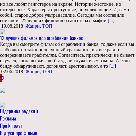
но все любят гангстеров на экране. Истории жестокие, но
интересные. Характеры преступные, но увлекающие. И, само
собой, старое доброе ультранасилие. Сегодня мы составили
список из 25 лучших фильмов о гангстерах, мафии
[...]
19.08.2018
Жанри
,
ТОП
12 лучших фильмов про ограбления банков
Когда вы смотрите фильм об ограблении банка, то даже если вы
– абсолютно законопослушный гражданин, вы все равно
сопереживаете грабителям. Согласитесь, практически не бывает
случаев, когда вы желали бы удачи служителям закона. А если
банду обнаруживают, догоняют, арестовывают, а то
[...]
02.06.2018
Жанри
,
ТОП
1
2
Підтримка редакції
Реклама
Про kinowar
Відгуки про фільми