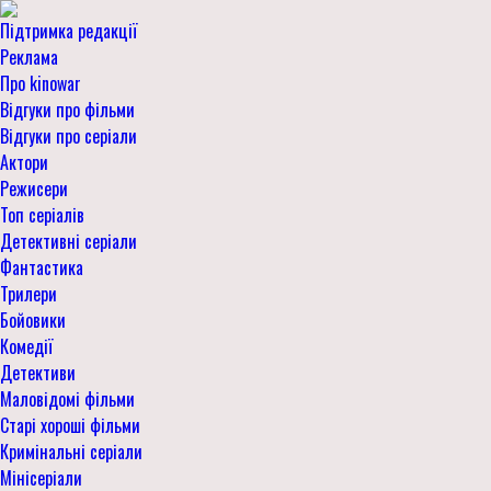
Підтримка редакції
Реклама
Про kinowar
Відгуки про фільми
Відгуки про серіали
Актори
Режисери
Топ серіалів
Детективні серіали
Фантастика
Трилери
Бойовики
Комедії
Детективи
Маловідомі фільми
Старі хороші фільми
Кримінальні серіали
Мінісеріали