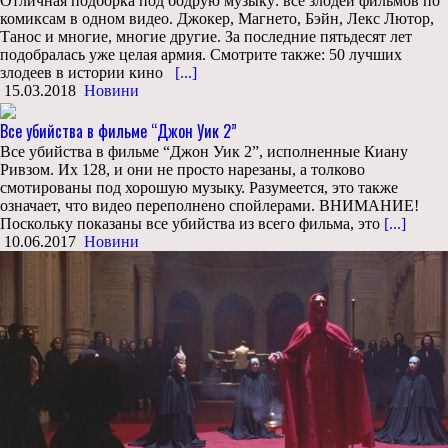
Отличная подборка под бодрую музыку: все злодеи фильмов по
комиксам в одном видео. Джокер, Магнето, Бэйн, Лекс Лютор,
Танос и многие, многие другие. За последние пятьдесят лет
подобралась уже целая армия. Смотрите также: 50 лучших
злодеев в истории кино
[...]
15.03.2018
Новини
Все убийства в фильме “Джон Уик 2”
Все убийства в фильме “Джон Уик 2”, исполненные Киану
Ривзом. Их 128, и они не просто нарезаны, а толково
смотированы под хорошую музыку. Разумеется, это также
означает, что видео переполнено спойлерами. ВНИМАНИЕ!
Поскольку показаны все убийства из всего фильма, это
[...]
10.06.2017
Новини