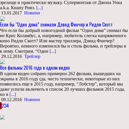
зрелище и практически музыку. Супермонтаж от Джона Уика
a.k.a. Киану Ривз.
[...]
13.01.2017
Новини
Если бы “Один дома” снимали Дэвид Финчер и Ридли Скотт
Что если бы добрый новогодний фильм “Один дома” снимал бы
не Крис Коламбус, а, например, любитель слегка напряженного
кино Ридли Скотт? Или мастер триллера, Дэвид Финчер?
Вероятно, немного изменился бы и стиль фильма, и трейлеры в
к нему. Смотрим. “Один
[...]
29.12.2016
Трейлер
Все фильмы 2016 года в одном видео
В одном видео собрано примерно 262 фильма, вышедших на
экраны в 2016 году (да, чисто технически, некоторые из них
появились еще в 2015 году, например, “Лобстер”, который мы
даже успели включить в список 20 лучших фильмов 2015 года,
но в
[...]
09.12.2016
Новини
1
2
3
4