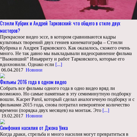
Стэнли Кубрик и Андрей Тарковский: что общего в стиле двух
мастеров?
Прекрасное видео эссе, в котором сравниваются кадры
культовых творений двух гениев кинематографа – Стэнли
Кубрика и Андрея Тарковского. Как оказалось, схожего очень
много. Не так давно мы выкладывали видеосравнение фильма
“Выживший” Иньярриту и работ Тарковского, которые его
вдохновили. Однако если
[...]
06.04.2017
Новини
Фильмы 2016 года в одном видео
Собрать все фильмы одного года в одно видео вряд ли
возможно. Но самые памятные в эту семиминутную подборку
вошли. Kacper Parol, который сделал аналогичную подборку и с
фильмами 2015 года, снова потратил невероятное количество
времени (порядка двух месяцев) на монтаж. Это
[...]
19.02.2017
Новини
Симфония насилия от Джона Уика
Когда драки, стрельба и много насилия могут превратиться в