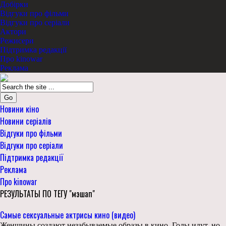
Добірки
Відгуки про фільми
Відгуки про серіали
Актори
Режисери
Підтримка редакції
Про kinowar
Реклама
Go
Новини кіно
Новини серіалів
Відгуки про фільми
Відгуки про серіали
Підтримка редакції
Реклама
Про kinowar
РЕЗУЛЬТАТЫ ПО ТЕГУ "мэшап"
Самые сексуальные актрисы кино (видео)
Женщины создают незабываемые образы в кино. Годы идут, но