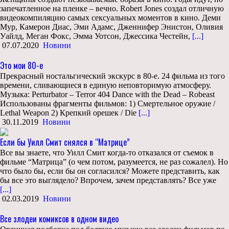
запечатленное на пленке – вечно. Robert Jones создал отличную
видеокомпиляцию самых сексуальных моментов в кино. Деми
Мур, Камерон Диас, Эми Адамс, Дженнифер Энистон, Оливия
Уайлд, Меган Фокс, Эмма Уотсон, Джессика Честейн,
[...]
07.07.2020
Новини
Это мои 80-е
Прекрасный ностальгический экскурс в 80-е. 24 фильма из того
времени, сливающиеся в единую неповторимую атмосферу.
Музыка: Perturbator – Terror 404 Dance with the Dead – Robeast
Использованы фрагменты фильмов: 1) Смертельное оружие /
Lethal Weapon 2) Крепкий орешек / Die
[...]
30.11.2019
Новини
Если бы Уилл Смит снялся в “Матрице”
Все вы знаете, что Уилл Смит когда-то отказался от съемок в
фильме “Матрица” (о чем потом, разумеется, не раз сожалел). Но
что было бы, если бы он согласился? Можете представить, как
бы все это выглядело? Впрочем, зачем представлять? Все уже
[...]
02.03.2019
Новини
Все злодеи комиксов в одном видео