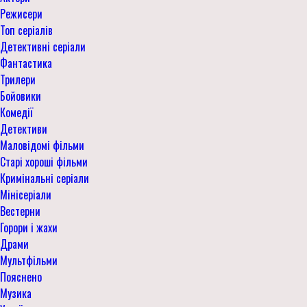
Режисери
Топ серіалів
Детективні серіали
Фантастика
Трилери
Бойовики
Комедії
Детективи
Маловідомі фільми
Старі хороші фільми
Кримінальні серіали
Мінісеріали
Вестерни
Горори і жахи
Драми
Мультфільми
Пояснено
Музика