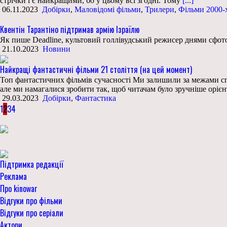
стрічки і є найкращими, бо у цьому всі згодні. Тому
[...]
06.11.2023
Добірки
,
Маловідомі фільми
,
Трилери
,
Фільми 2000-
Квентін Тарантіно підтримав армію Ізраїлю
Як пише Deadline, культовий голлівудський режисер днями сфотогр
21.10.2023
Новини
Найкращі фантастичні фільми 21 століття (на цей момент)
Топ фантастичних фільмів сучасності Ми залишили за межами списк
але ми намагалися зробити так, щоб читачам було зручніше орієн
29.03.2023
Добірки
,
Фантастика
1
2
3
4
Підтримка редакції
Реклама
Про kinowar
Відгуки про фільми
Відгуки про серіали
Актори