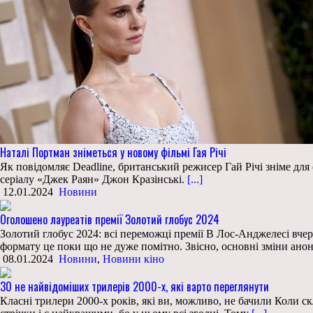
Наталі Портман зніметься у новому фільмі Гая Річі
Як повідомляє Deadline, британський режисер Гай Річі зніме дл
серіалу «Джек Раян» Джон Кразінські.
[...]
12.01.2024
Новини
Оголошено лауреатів премії Золотий глобус 2024
Золотий глобус 2024: всі переможці премії В Лос-Анджелесі вчерг
формату це поки що не дуже помітно. Звісно, основні зміни ан
08.01.2024
Новини
,
Новини кіно
30 не найвідоміших трилерів 2000-х, які варто переглянути
Класні трилери 2000-х років, які ви, можливо, не бачили Коли ск