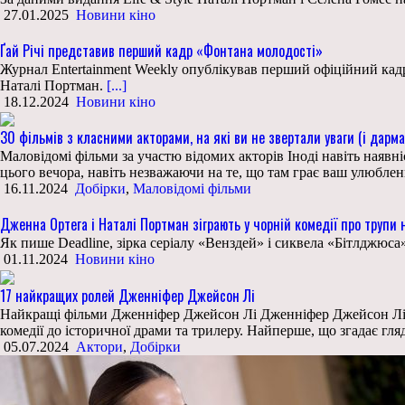
27.01.2025
Новини кіно
Ґай Річі представив перший кадр «Фонтана молодості»
Журнал Entertainment Weekly опублікував перший офіційний кадр 
Наталі Портман.
[...]
18.12.2024
Новини кіно
30 фільмів з класними акторами, на які ви не звертали уваги (і дарма
Маловідомі фільми за участю відомих акторів Іноді навіть наявні
цього вечора, навіть незважаючи на те, що там грає ваш улюблен
16.11.2024
Добірки
,
Маловідомі фільми
Дженна Ортега і Наталі Портман зіграють у чорній комедії про трупи 
Як пише Deadline, зірка серіалу «Венздей» і сиквела «Бітлджюс
01.11.2024
Новини кіно
17 найкращих ролей Дженніфер Джейсон Лі
Найкращі фільми Дженніфер Джейсон Лі Дженніфер Джейсон Лі – ун
комедії до історичної драми та трилеру. Найперше, що згадає гляд
05.07.2024
Актори
,
Добірки