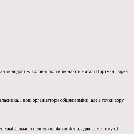
ан молодості». Головні ролі виконають Наталі Портман і зірка
асника, і нові організатори обіцяли зміни, але з точки зору
ті самі фільми з певною варіативністю, адже саме тому ці