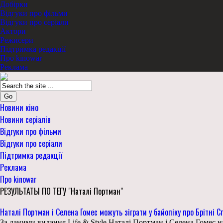
Добірки
Відгуки про фільми
Відгуки про серіали
Актори
Режисери
Підтримка редакції
Про kinowar
Реклама
Go
Новини кіно
Новини серіалів
Відгуки про фільми
Відгуки про серіали
Підтримка редакції
Реклама
Про kinowar
РЕЗУЛЬТАТЫ ПО ТЕГУ "Наталі Портман"
Наталі Портман і Селена Гомес можуть зіграти у байопіку про Брітні С
За даними видання Life & Style Наталі Портман і Селена Гомес н