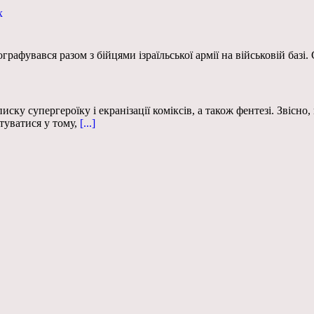
х
афувався разом з бійцями ізраїльської армії на військовій базі.
у супергероїку і екранізації коміксів, а також фентезі. Звісно,
туватися у тому,
[...]