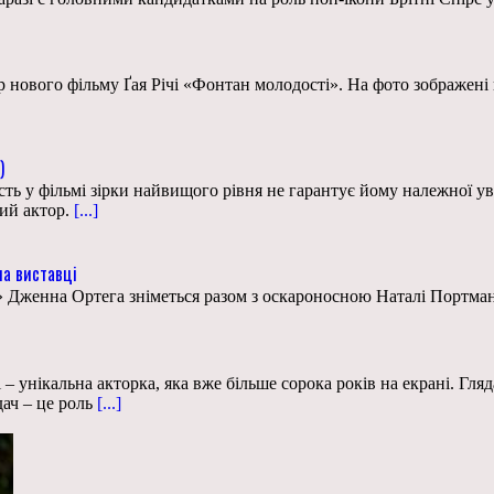
нового фільму Ґая Річі «Фонтан молодості». На фото зображені г
)
сть у фільмі зірки найвищого рівня не гарантує йому належної ува
ий актор.
[...]
на виставці
а» Дженна Ортега зніметься разом з оскароносною Наталі Портман
ікальна акторка, яка вже більше сорока років на екрані. Глядач
ач – це роль
[...]