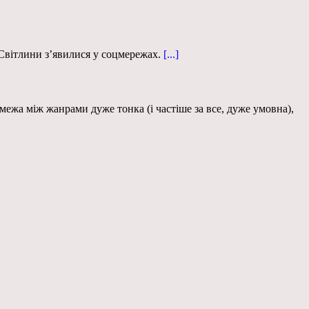
 Світлини з’явилися у соцмережах.
[...]
 межа між жанрами дуже тонка (і частіше за все, дуже умовна),