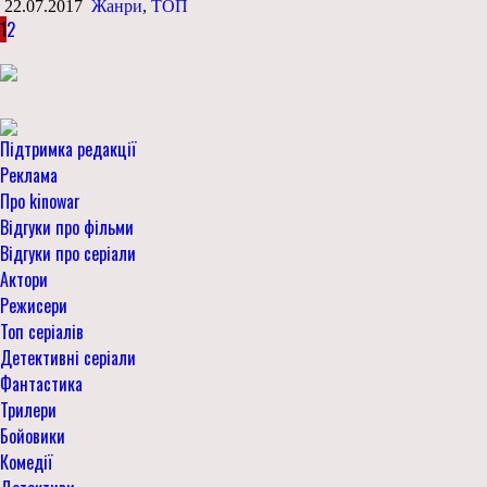
22.07.2017
Жанри
,
ТОП
1
2
Підтримка редакції
Реклама
Про kinowar
Відгуки про фільми
Відгуки про серіали
Актори
Режисери
Топ серіалів
Детективні серіали
Фантастика
Трилери
Бойовики
Комедії