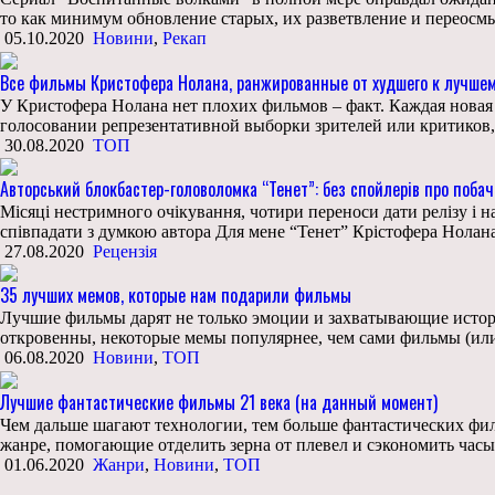
то как минимум обновление старых, их разветвление и переос
05.10.2020
Новини
,
Рекап
Все фильмы Кристофера Нолана, ранжированные от худшего к лучше
У Кристофера Нолана нет плохих фильмов – факт. Каждая новая 
голосовании репрезентативной выборки зрителей или критиков
30.08.2020
ТОП
Авторський блокбастер-головоломка “Тенет”: без спойлерів про поба
Місяці нестримного очікування, чотири переноси дати релізу і 
співпадати з думкою автора Для мене “Тенет” Крістофера Нолан
27.08.2020
Рецензія
35 лучших мемов, которые нам подарили фильмы
Лучшие фильмы дарят не только эмоции и захватывающие истори
откровенны, некоторые мемы популярнее, чем сами фильмы (или
06.08.2020
Новини
,
ТОП
Лучшие фантастические фильмы 21 века (на данный момент)
Чем дальше шагают технологии, тем больше фантастических фил
жанре, помогающие отделить зерна от плевел и сэкономить часы 
01.06.2020
Жанри
,
Новини
,
ТОП