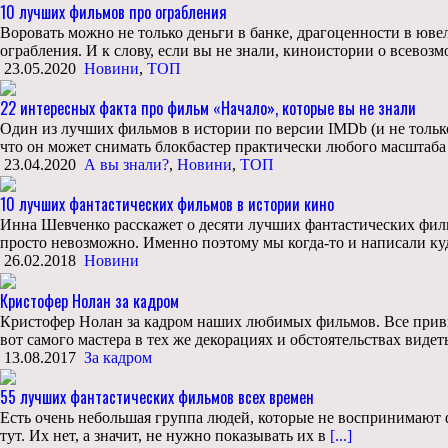
10 лучших фильмов про ограбления
Воровать можно не только деньги в банке, драгоценности в юв
ограбления. И к слову, если вы не знали, киноистории о всево
23.05.2020
Новини
,
ТОП
22 интересных факта про фильм «Начало», которые вы не знали
Один из лучших фильмов в истории по версии IMDb (и не только
что он может снимать блокбастер практически любого масштаба
23.04.2020
А вы знали?
,
Новини
,
ТОП
10 лучших фантастических фильмов в истории кино
Инна Шевченко расскажет о десяти лучших фантастических филь
просто невозможно. Именно поэтому мы когда-то и написали куд
26.02.2018
Новини
Кристофер Нолан за кадром
Кристофер Нолан за кадром наших любимых фильмов. Все привы
вот самого мастера в тех же декорациях и обстоятельствах вид
13.08.2017
За кадром
55 лучших фантастических фильмов всех времен
Есть очень небольшая группа людей, которые не воспринимают фа
тут. Их нет, а значит, не нужно показывать их в
[...]