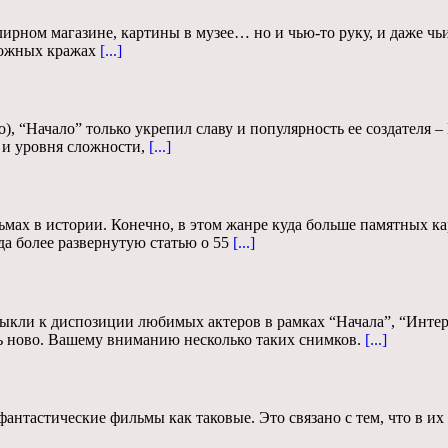
елирном магазине, картины в музее… но и чью-то руку, и даже 
зможных кражах
[...]
), “Начало” только укрепил славу и популярность ее создателя 
 и уровня сложности,
[...]
мах в истории. Конечно, в этом жанре куда больше памятных ка
а более развернутую статью о 55
[...]
кли к диспозиции любимых актеров в рамках “Начала”, “Интерс
еть ново. Вашему вниманию несколько таких снимков.
[...]
нтастические фильмы как таковые. Это связано с тем, что в их 