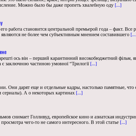
мысление. Можно было бы даже пропеть хвалебную оду
[...]
му
его работа становится центральной премьерой года – факт. Все 
, являются не более чем субъективным мнением составившего
[...
чене
нарешті ось він – перший карантинний високобюджетний фільм, як
а є заключною частиною умовної “Трилогії
[...]
и. Они дарят еще и отдельные кадры, настолько памятные, что 
 сериалы). А о некоторых картинах
[...]
ьмов снимает Голливуд, европейское кино и азиатская индустри
просмотра чего-то не самого интересного. В этой статье
[...]