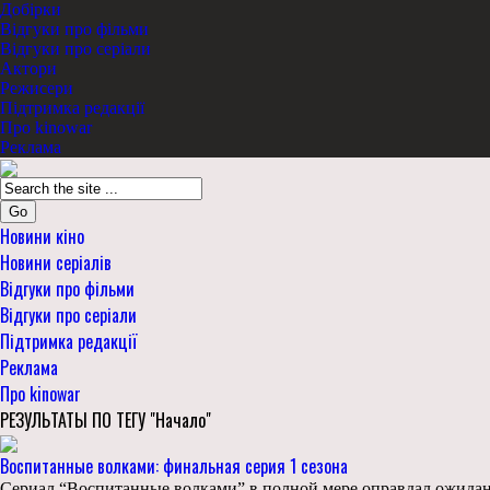
Добірки
Відгуки про фільми
Відгуки про серіали
Актори
Режисери
Підтримка редакції
Про kinowar
Реклама
Go
Новини кіно
Новини серіалів
Відгуки про фільми
Відгуки про серіали
Підтримка редакції
Реклама
Про kinowar
РЕЗУЛЬТАТЫ ПО ТЕГУ "Начало"
Воспитанные волками: финальная серия 1 сезона
Сериал “Воспитанные волками” в полной мере оправдал ожидани