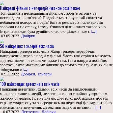
Найкращі фільми з непередбачуваною розв’язкою
Топ фільмів з несподіваним фіналом Любите інтригу та
нестандартні розв’язки? Подобається закручений сюжет та
небанальні повороти подій? Багато режисерів і сценаристів
зробили на це ставку, і тому з’явився цілий пласт такого кіно.
Інтрига завжди була рушійною силою фільмів, але є
[...]
03.05.2023
Добірки
50 найкращих трилерів всіх часів
Найкращі трилери всіх часів Жанр трилера передбачає
напружений перебіг подій у фільмі. Часто такі стрічки межують
з детективами чи екшнами, адже і там, і там напруга постійно
зростає і сягає максимуму ближче до самого фіналу. Але як би не
змішувалися
[...]
02.11.2022
Добірки
,
Трилери
100 найкращих детективів всіх часів
Найкращі детективні фільми всіх часів За виключенням,
можливо, лише комедій, детективи точно є найпопулярнішим
жанром у глядача. І це не дивно. Для того, щоб відірватися від
екрану смартфону та зосередитись на перегляді фільму, потрібно
максимальне залучення. Детективи задають питання –
[...]
10.07.2022
Детективи
,
Добірки