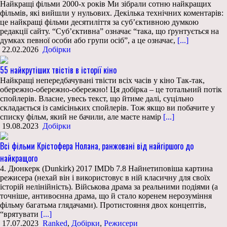
Найкращі фільми 2000-х років Ми зібрали сотню найкращих
фільмів, які вийшли у нульових. Декілька технічних коментарів:
це найкращі фільми десятиліття за суб’єктивною думкою
редакції сайту. “Суб’єктивна” означає “така, що ґрунтується на
думках певної особи або групи осіб”, а це означає,
[...]
22.02.2026
Добірки
55 найкрутіших твістів в історії кіно
Найкращі непередбачувані твісти всіх часів у кіно Так-так,
обережно-обережно-обережно! Ця добірка – це тотальний потік
спойлерів. Власне, увесь текст, що йтиме далі, суцільно
складається із самісіньких спойлерів. Тож якщо ви побачите у
списку фільм, який не бачили, але маєте намір
[...]
19.08.2023
Добірки
Всі фільми Крістофера Нолана, ранжовані від найгіршого до
найкращого
4. Дюнкерк (Dunkirk) 2017 IMDb 7.8 Найнетиповіша картина
режисера (нехай він і використовує в ній класичну для своїх
історій нелінійність). Військова драма за реальними подіями (а
точніше, антивоєнна драма, що й стало коренем нерозуміння
фільму багатьма глядачами). Протистояння двох концептів,
“врятувати
[...]
17.07.2023
Ranked
,
Добірки
,
Режисери