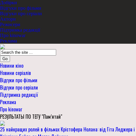
Добірки
Відгуки про фільми
Відгуки про серіали
Актори
Режисери
Підтримка редакції
Про kinowar
Реклама
Go
Новини кіно
Новини серіалів
Відгуки про фільми
Відгуки про серіали
Підтримка редакції
Реклама
Про kinowar
РЕЗУЛЬТАТЫ ПО ТЕГУ "Пам’ятай"
25 найкращих ролей в фільмах Крістофера Нолана: від Гіта Леджера і