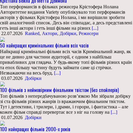
Крістіана Бейла до Метта Деймона
Топ перформансів в фільмах режисера Крістофера Нолана
Авторитетне видання Variety опублікувало топ перформансів
акторів у фільмах Крістофера Нолана, і ми вирішили зробити
свій аналогічний список. Десь він співпадає, а десь представлені
геть інші актори і геть інші фільми на різних
[...]
22.07.2026
Ranked
,
Актори
,
Добірки
,
Режисери
50 найкращих кримінальних фільмів всіх часів
Найкращі кримінальні фільми всіх часів Кримінальний жанр, як
це не дивно для частини аудиторії, є одним з найбільш
привабливих для глядача. У будь-якому топі фільмів різних країн
та епох більшу частину будуть займати саме ці стрічки.
Незважаючи на весь бруд,
[...]
03.07.2026
Добірки
100 фільмів з неймовірним фінальним твістом (без спойлерів)
Топ фільмів з непередбачуваною розв’язкою Ми зібрали добірку
зі ста фільмів різних жанрів із вражаючим фінальним твістом.
Тут і детективи, і трилери, і драми, і горори, і фантастика – але
кожен фільм справді перевертає все з ніг на голову на
[...]
01.07.2026
Добірки
100 найкращих фільмів 2000-х років