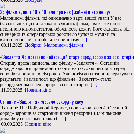
09.01.2026
Добірки
25 фільмів, які є 10 з 10, але про них (майже) ніхто не чув
Маловідомі фільми, які однозначно варті вашої уваги У вас
бувало таке, що ви закохані в якийсь фільм, вважаєте його
перлиною кіномистецтва, обожнюєте кожну його складову, від
сценарної та операторської роботи до чудової музики та
витонченої гри акторів, але при цьому
[...]
03.11.2025
Добірки
,
Маловідомі фільми
«Закляття 4» показало найкращий старт серед горорів за всю історію
Спершу преса написала, що фільму «Закляття 4: Останній
обряд» вдалося продемонструвати найкасовіший старт серед
горорів за останні вісім років. Але потім аналітики перерахували
результати, і виявилося, що фінальне «Закляття» стало
рекордсменом серед горорів за всю історію.
[...]
11.09.2025
Новини кіно
Останнє «Закляття» зібрало рекордну касу
Як пише The Hollywood Reporter, горор «Закляття 4: Останній
обряд» заробив за стартовий вікенд рекордні 187 мільйонів
доларів у світовому прокаті.
[...]
08.09.2025
Новини кіно