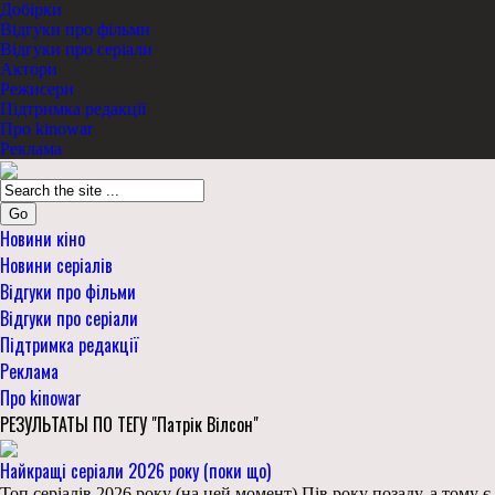
Добірки
Відгуки про фільми
Відгуки про серіали
Актори
Режисери
Підтримка редакції
Про kinowar
Реклама
Go
Новини кіно
Новини серіалів
Відгуки про фільми
Відгуки про серіали
Підтримка редакції
Реклама
Про kinowar
РЕЗУЛЬТАТЫ ПО ТЕГУ "Патрік Вілсон"
Найкращі серіали 2026 року (поки що)
Топ серіалів 2026 року (на цей момент) Пів року позаду, а тому є