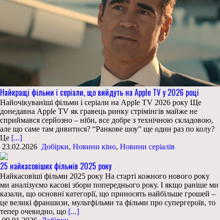
Найкращі фільми і серіали, що вийдуть на Apple TV у 2026 році
Найочікуваніші фільми і серіали на Apple TV 2026 року Ще
донедавна Apple TV як гравець ринку стрімінгів майже не
сприймався серйозно – ніби, все добре з технічною складовою,
але що саме там дивитися? “Ранкове шоу” ще один раз по колу?
Це
[...]
23.02.2026
Добірки
,
Новини кіно
,
Новини серіалів
25 найкасовіших фільмів 2025 року
Найкасовіші фільми 2025 року На старті кожного нового року
ми аналізуємо касові збори попереднього року. І якщо раніше ми
казали, що основні категорії, що приносять найбільше грошей –
це великі франшизи, мультфільми та фільми про супергероїв, то
тепер очевидно, що
[...]