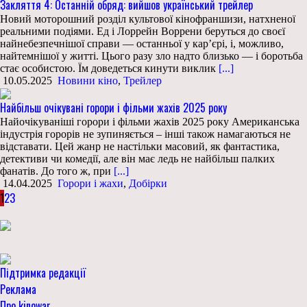
Закляття 4: Останній обряд: вийшов український трейлер
Новий моторошний розділ культової кінофраншизи, натхненої
реальними подіями. Ед і Лоррейн Воррени беруться до своєї
найнебезпечнішої справи — останньої у кар’єрі, і, можливо,
найтемнішої у житті. Цього разу зло надто близько — і боротьба
стає особистою. Їм доведеться кинути виклик
[...]
10.05.2025
Новини кіно
,
Трейлер
Найбільш очікувані горори і фільми жахів 2025 року
Найочікуваніші горори і фільми жахів 2025 року Американська
індустрія горорів не зупиняється – інші також намагаються не
відставати. Цей жанр не настільки масовий, як фантастика,
детективи чи комедії, але він має ледь не найбільш палких
фанатів. До того ж, при
[...]
14.04.2025
Горори і жахи
,
Добірки
1
2
3
Підтримка редакції
Реклама
Про kinowar