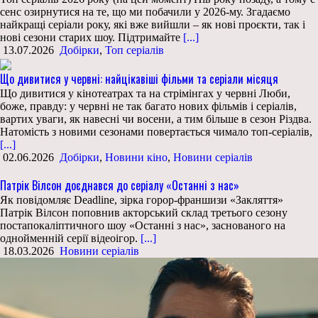
сенс озирнутися на те, що ми побачили у 2026-му. Згадаємо
найкращі серіали року, які вже вийшли – як нові проєкти, так і
нові сезони старих шоу. Підтримайте
[...]
13.07.2026
Добірки
,
Топ серіалів
Що дивитися у червні: найцікавіші фільми та серіали місяця
Що дивитися у кінотеатрах та на стрімінгах у червні Люби,
боже, правду: у червні не так багато нових фільмів і серіалів,
вартих уваги, як навесні чи восени, а тим більше в сезон Різдва.
Натомість з новими сезонами повертається чимало топ-серіалів,
[...]
02.06.2026
Добірки
,
Новини кіно
,
Новини серіалів
Патрік Вілсон доєднався до серіалу «Останні з нас»
Як повідомляє Deadline, зірка горор-франшизи «Закляття»
Патрік Вілсон поповнив акторський склад третього сезону
постапокаліптичного шоу «Останні з нас», заснованого на
однойменній серії відеоігор.
[...]
18.03.2026
Новини серіалів