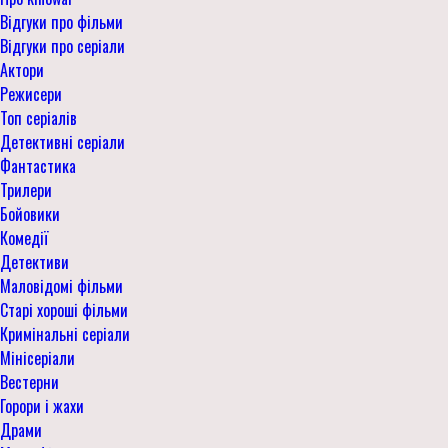
Відгуки про фільми
Відгуки про серіали
Актори
Режисери
Топ серіалів
Детективні серіали
Фантастика
Трилери
Бойовики
Комедії
Детективи
Маловідомі фільми
Старі хороші фільми
Кримінальні серіали
Мінісеріали
Вестерни
Горори і жахи
Драми