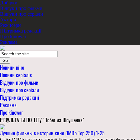
Добірки
Відгуки про фільми
Відгуки про серіали
Актори
Режисери
Підтримка редакції
Про kinowar
Реклама
Go
Новини кіно
Новини серіалів
Відгуки про фільми
Відгуки про серіали
Підтримка редакції
Реклама
Про kinowar
РЕЗУЛЬТАТЫ ПО ТЕГУ "Побег из Шоушенка"
Лучшие фильмы в истории кино (IMDb Top 250) 1-25
Сайт IMDb является самой большой базой данных по фильмам,