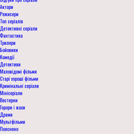
Актори
Режисери
Топ серіалів
Детективні серіали
Фантастика
Трилери
Бойовики
Комедії
Детективи
Маловідомі фільми
Старі хороші фільми
Кримінальні серіали
Мінісеріали
Вестерни
Горори і жахи
Драми
Мультфільми
Пояснено