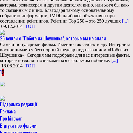
актерам, режиссерам и другим деятелям кино, или хотя бы как-
то связанным с кино. Благодаря такому основательному
собранию информации, IMDb наиболее объективен при
составлении рейтингов. Рейтинг Top 250 – это 250 лучших
[...]
09.12.2014
ТОП
25 вещей о “Побеге из Шоушенка”, которые вы не знали
Самый популярный фильм. Именно так сейчас в эру Интернета
воспринимается бесспорный шедевр под названием «Побег из
Шоушенка». Сегодня мы подобрали для вас интересные факты,
которые позволят познакомиться с фильмом поближе.
[...]
18.06.2014
ТОП
1
2
Підтримка редакції
Реклама
Про kinowar
Відгуки про фільми
Відгуки про серіали