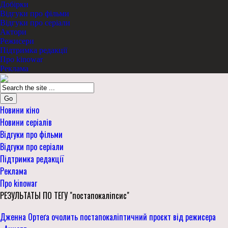
Добірки
Відгуки про фільми
Відгуки про серіали
Актори
Режисери
Підтримка редакції
Про kinowar
Реклама
Go
Новини кіно
Новини серіалів
Відгуки про фільми
Відгуки про серіали
Підтримка редакції
Реклама
Про kinowar
РЕЗУЛЬТАТЫ ПО ТЕГУ "постапокаліпсис"
Дженна Ортеґа очолить постапокаліптичний проєкт від режисера