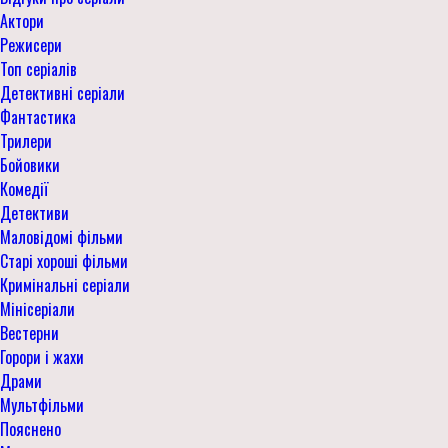
Актори
Режисери
Топ серіалів
Детективні серіали
Фантастика
Трилери
Бойовики
Комедії
Детективи
Маловідомі фільми
Старі хороші фільми
Кримінальні серіали
Мінісеріали
Вестерни
Горори і жахи
Драми
Мультфільми
Пояснено