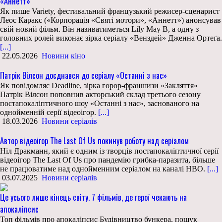
«Аннетт»
Як пише Variety, фестивальний французький режисер-сценарист
Леос Каракс («Корпорація «Святі мотори», «Аннетт») анонсував
свій новий фільм. Він називатиметься Lily May B, а одну з
головних ролей виконає зірка серіалу «Венздей» Дженна Ортеґа.
[...]
22.05.2026
Новини кіно
Патрік Вілсон доєднався до серіалу «Останні з нас»
Як повідомляє Deadline, зірка горор-франшизи «Закляття»
Патрік Вілсон поповнив акторський склад третього сезону
постапокаліптичного шоу «Останні з нас», заснованого на
однойменній серії відеоігор.
[...]
18.03.2026
Новини серіалів
Автор відеоігор The Last Of Us покинув роботу над серіалом
Ніл Дракманн, який є одним із творців постапокаліптичної серії
відеоігор The Last Of Us про пандемію грибка-паразита, більше
не працюватиме над однойменним серіалом на каналі HBO.
[...]
03.07.2025
Новини серіалів
Це усього лише кінець світу. 7 фільмів, де герої чекають на
апокаліпсис
Топ фільмів про апокаліпсис Будівництво бункера, пошук