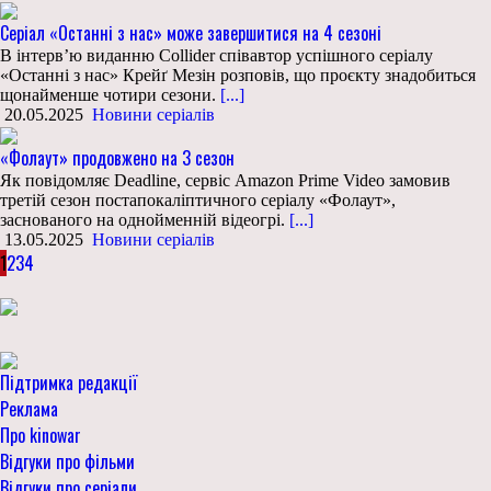
Серіал «Останні з нас» може завершитися на 4 сезоні
В інтерв’ю виданню Collider співавтор успішного серіалу
«Останні з нас» Крейґ Мезін розповів, що проєкту знадобиться
щонайменше чотири сезони.
[...]
20.05.2025
Новини серіалів
«Фолаут» продовжено на 3 сезон
Як повідомляє Deadline, сервіс Amazon Prime Video замовив
третій сезон постапокаліптичного серіалу «Фолаут»,
заснованого на однойменній відеогрі.
[...]
13.05.2025
Новини серіалів
1
2
3
4
Підтримка редакції
Реклама
Про kinowar
Відгуки про фільми
Відгуки про серіали