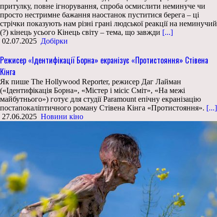
притулку, повне ігнорування, спроба осмислити неминуче чи
просто нестримне бажання наостанок пуститися берега – ці
стрічки показують нам різні грані людської реакції на неминучий
(?) кінець усього Кінець світу – тема, що завжди
[...]
02.07.2025
Добірки
Режисер «Ідентифікації Борна» екранізує «Протистояння» Стівена
Кінга
Як пише The Hollywood Reporter, режисер Даг Лайман
(«Ідентифікація Борна», «Містер і місіс Сміт», «На межі
майбутнього») готує для студії Paramount епічну екранізацію
постапокаліптичного роману Стівена Кінга «Протистояння».
[...]
27.06.2025
Новини кіно