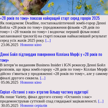
«28 років по тому» показав найкращий старт серед горорів 2025
Як повідомляє Deadline, постапокаліптичний зомбі-горор Денні
Бойла «28 років по тому» (продовження фільмів «28 днів по
тому» і «28 тижнів по тому» і водночас перший фільм нової
запланованої трилогії) на старті показав найкасовіший результат
серед усіх жахів 2025 року.
[...]
23.06.2025
Новини кіно
Денні Бойл підтвердив повернення Кілліана Мерфі у «28 років по
тому»
В інтерв’ю виданням Business Insider і IGN режисер Денні Бойл
розповів, що зірка зомбі-горору «28 днів по тому» Кілліан Мерфі
дійсно з’явиться у продовженні «28 років по тому», але у самому
фіналі другого сиквела.
[...]
05.06.2025
Новини кіно
Серіал «Останні з нас» втратив більшу частину аудиторії
Як пише Variety, фінал другого сезону «Останніх з нас»
продемонстрував суттєвий спад глядацької зацікавленості.
[...]
30.05.2025
Новини серіалів