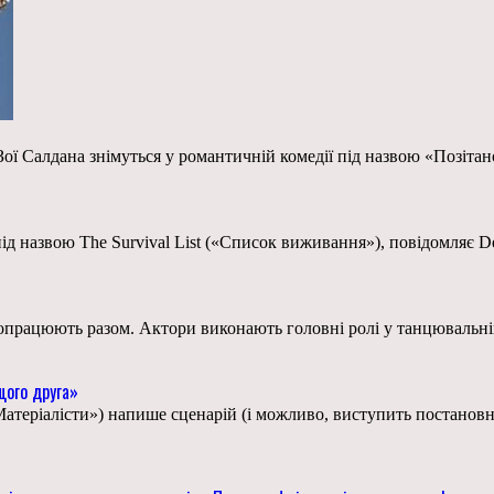
ої Салдана знімуться у романтичній комедії під назвою «Позітан
ід назвою The Survival List («Список виживання»), повідомляє De
працюють разом. Актори виконають головні ролі у танцювальній р
щого друга»
«Матеріалісти») напише сценарій (і можливо, виступить постано