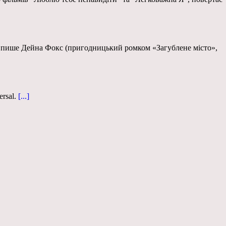
ого пише Дейна Фокс (пригодницький ромком «Загублене місто»,
rsal.
[...]