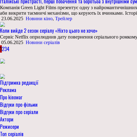
Італійські пристрасті, перші побачення та боротьба з внутрішніми 
Компанія Green Light Films презентує одну з найромантичнішних 
аби викрити таємничі механізми, що керують їх вчинками. Істор
23.06.2025
Новини кіно
,
Трейлер
Коли вийде 2 сезон серіалу «Ніхто цього не хоче»
Сервіс Netflix оприлюднив дату повернення серіального ромкому 
05.06.2025
Новини серіалів
1
2
3
4
Підтримка редакції
Реклама
Про kinowar
Відгуки про фільми
Відгуки про серіали
Актори
Режисери
Топ серіалів