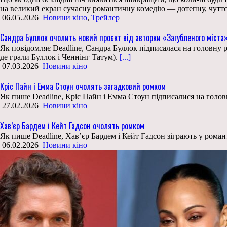
на великий екран сучасну романтичну комедію — дотепну, чуттє
06.05.2026
Новини кіно
,
Трейлер
Сандра Буллок очолить новий проєкт від авторки «Загубленого міста
Як повідомляє Deadline, Сандра Буллок підписалася на головну 
де грали Буллок і Ченнінг Татум).
[...]
07.03.2026
Новини кіно
Кріс Пайн і Емма Стоун очолять загадковий ромком
Як пише Deadline, Кріс Пайн і Емма Стоун підписалися на головні
27.02.2026
Новини кіно
Хав’єр Бардем і Кейт Гадсон очолять ромком
Як пише Deadline, Хав’єр Бардем і Кейт Гадсон зіграють у романт
06.02.2026
Новини кіно