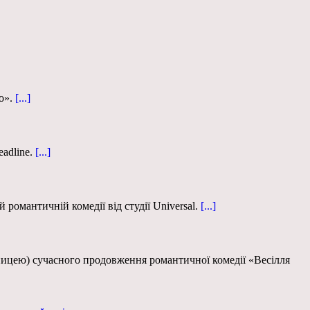
о».
[...]
adline.
[...]
омантичній комедії від студії Universal.
[...]
вницею) сучасного продовження романтичної комедії «Весілля