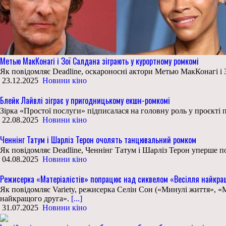
Метью МакКонагі і Зої Салдана зіграють у курортному ромкомі
Як повідомляє Deadline, оскароносні актори Метью МакКонагі і З
23.12.2025
Новини кіно
Блейк Лайвлі зіграє у пригодницькому екшн-ромкомі
Зірка «Простої послуги» підписалася на головну роль у проєкті п
22.08.2025
Новини кіно
Ченнінг Татум і Шарліз Терон очолять танцювальний ромком
Як повідомляє Deadline, Ченнінг Татум і Шарліз Терон уперше по
04.08.2025
Новини кіно
Режисерка «Матеріалістів» попрацює над сиквелом «Весілля найкра
Як повідомляє Variety, режисерка Селін Сон («Минулі життя», 
найкращого друга».
[...]
31.07.2025
Новини кіно