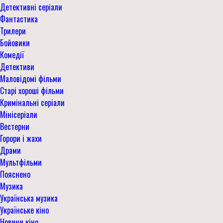
Детективні серіали
Фантастика
Трилери
Бойовики
Комедії
Детективи
Маловідомі фільми
Старі хороші фільми
Кримінальні серіали
Мінісеріали
Вестерни
Горори і жахи
Драми
Мультфільми
Пояснено
Музика
Українська музика
Українське кіно
Новини кіно