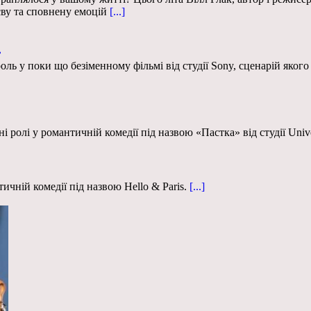
ву та сповнену емоцій
[...]
»
роль у поки що безіменному фільмі від студії Sony, сценарій як
 ролі у романтичній комедії під назвою «Пастка» від студії Unive
ичній комедії під назвою Hello & Paris.
[...]