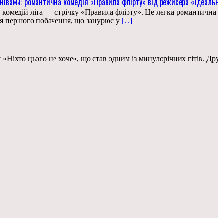
сумнівами: романтична комедія «Правила флірту» від режисера «Ідеал
комедій літа — стрічку «Правила флірту». Це легка романтична к
ія першого побачення, що занурює у
[...]
«Ніхто цього не хоче», що став одним із минулорічних гітів. Др