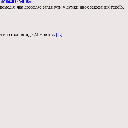
ьних незнайомців»
омедія, яка дозволяє заглянути у думки двох закоханих героїв,
угий сезон вийде 23 жовтня.
[...]