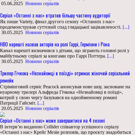
05.06.2025
Новини серіалів
Серіал «Останні з нас» втратив більшу частину аудиторії
Як пише Variety, фінал другого сезону «Останніх з нас»
продемонстрував суттєвий спад глядацької зацікавленості.
[...]
30.05.2025
Новини серіалів
HBO нарешті назвав акторів на ролі Гаррі, Герміони і Рона
Канал нарешті визначився з дітьми, що зіграють головні ролі у
майбутньому серіалі за книгами про Гаррі Поттера.
[...]
30.05.2025
Новини серіалів
Трилер Гічкока «Незнайомці в поїзді» отримає жіночий серіальний
ремейк
Стрімінговий сервіс Peacock анонсував нове шоу, засноване на
нуарному трилері Альфреда Гічкока «Незнайомці в поїзді»,
котрий у свою чергу базувався на однойменному романі
Патриції Гайсміт.
[...]
20.05.2025
Новини серіалів
Серіал «Останні з нас» може завершитися на 4 сезоні
В інтерв’ю виданню Collider співавтор успішного серіалу
«Останні з нас» Крейґ Мезін розповів, що проєкту знадобиться