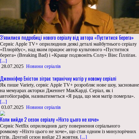
З’явилися подробиці нового серіалу від автора «Пуститися берега»
Сервіс Apple TV+ оприлюднив деякі деталі майбутнього серіалу
«Плюрібус», над яким працює автор культового «Пуститися
берега» (Breaking Bad) і «Краще подзвоніть Солу» Вінс Ґілліґан.
[...]
28.07.2025
Новини серіалів
Дженніфер Еністон зіграє тиранічну матір у новому серіалі
Як пише Variety, сервіс Apple TV+ розробляє нове шоу, засноване
на мемуарах акторки Дженнет МакКарді. Серіал, як і
автобіографія, називатиметься «Я рада, що моя матір померла».
[...]
03.07.2025
Новини серіалів
Коли вийде 2 сезон серіалу «Ніхто цього не хоче»
Сервіс Netflix оприлюднив дату повернення серіального
ромкому «Ніхто цього не хоче», що став одним із минулорічних
гітів. Другий сезон вийде 23 жовтня.
[...]