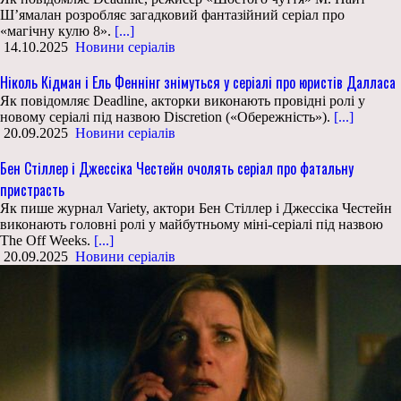
Ш’ямалан розробляє загадковий фантазійний серіал про
«магічну кулю 8».
[...]
14.10.2025
Новини серіалів
Ніколь Кідман і Ель Феннінг знімуться у серіалі про юристів Далласа
Як повідомляє Deadline, акторки виконають провідні ролі у
новому серіалі під назвою Discretion («Обережність»).
[...]
20.09.2025
Новини серіалів
Бен Стіллер і Джессіка Честейн очолять серіал про фатальну
пристрасть
Як пише журнал Variety, актори Бен Стіллер і Джессіка Честейн
виконають головні ролі у майбутньому міні-серіалі під назвою
The Off Weeks.
[...]
20.09.2025
Новини серіалів