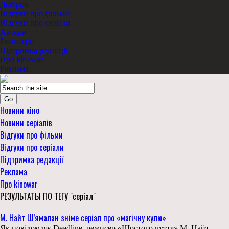
Добірки
Відгуки про фільми
Відгуки про серіали
Актори
Режисери
Підтримка редакції
Про kinowar
Реклама
Go
Новини кіно
Новини серіалів
Відгуки про фільми
Відгуки про серіали
Підтримка редакції
Реклама
Про kinowar
РЕЗУЛЬТАТЫ ПО ТЕГУ "серіал"
М. Найт Ш’ямалан зніме серіал про «магічну кулю»
Як повідомляє Deadline, режисер «Шостого чуття» М. Найт