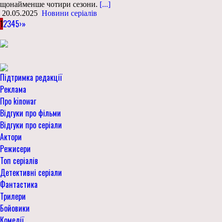
щонайменше чотири сезони.
[...]
20.05.2025
Новини серіалів
1
2
3
4
5
›
»
Підтримка редакції
Реклама
Про kinowar
Відгуки про фільми
Відгуки про серіали
Актори
Режисери
Топ серіалів
Детективні серіали
Фантастика
Трилери
Бойовики
Комедії