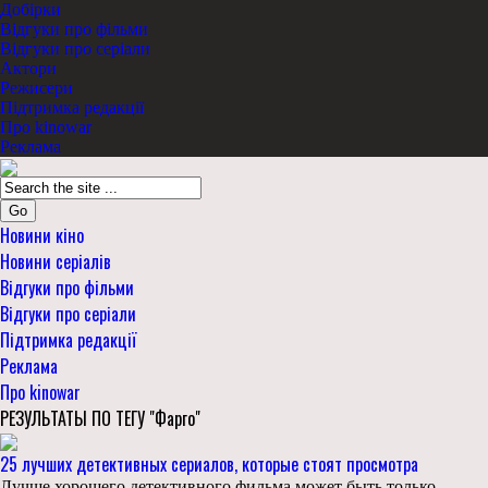
Добірки
Відгуки про фільми
Відгуки про серіали
Актори
Режисери
Підтримка редакції
Про kinowar
Реклама
Go
Новини кіно
Новини серіалів
Відгуки про фільми
Відгуки про серіали
Підтримка редакції
Реклама
Про kinowar
РЕЗУЛЬТАТЫ ПО ТЕГУ "Фарго"
25 лучших детективных сериалов, которые стоят просмотра
Лучше хорошего детективного фильма может быть только