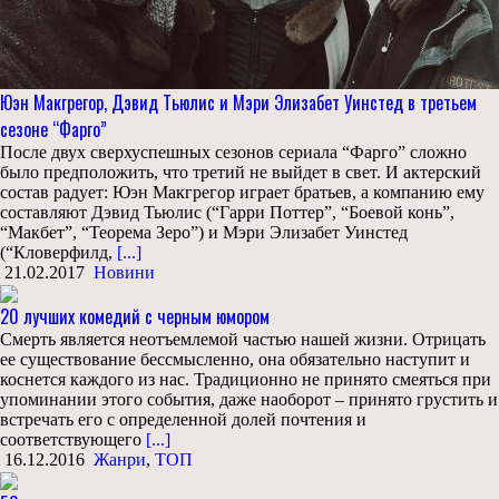
Юэн Макгрегор, Дэвид Тьюлис и Мэри Элизабет Уинстед в третьем
сезоне “Фарго”
После двух сверхуспешных сезонов сериала “Фарго” сложно
было предположить, что третий не выйдет в свет. И актерский
состав радует: Юэн Макгрегор играет братьев, а компанию ему
составляют Дэвид Тьюлис (“Гарри Поттер”, “Боевой конь”,
“Макбет”, “Теорема Зеро”) и Мэри Элизабет Уинстед
(“Кловерфилд,
[...]
21.02.2017
Новини
20 лучших комедий с черным юмором
Смерть является неотъемлемой частью нашей жизни. Отрицать
ее существование бессмысленно, она обязательно наступит и
коснется каждого из нас. Традиционно не принято смеяться при
упоминании этого события, даже наоборот – принято грустить и
встречать его с определенной долей почтения и
соответствующего
[...]
16.12.2016
Жанри
,
ТОП