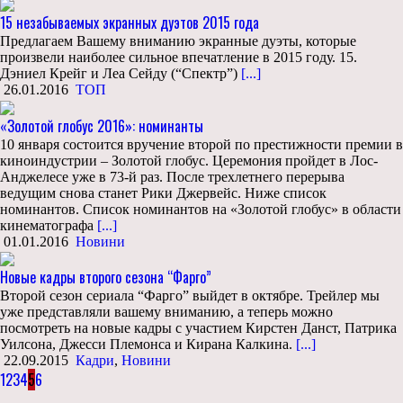
15 незабываемых экранных дуэтов 2015 года
Предлагаем Вашему вниманию экранные дуэты, которые
произвели наиболее сильное впечатление в 2015 году. 15.
Дэниел Крейг и Леа Сейду (“Спектр”)
[...]
26.01.2016
ТОП
«Золотой глобус 2016»: номинанты
10 января состоится вручение второй по престижности премии в
киноиндустрии – Золотой глобус. Церемония пройдет в Лос-
Анджелесе уже в 73-й раз. После трехлетнего перерыва
ведущим снова станет Рики Джервейс. Ниже список
номинантов. Список номинантов на «Золотой глобус» в области
кинематографа
[...]
01.01.2016
Новини
Новые кадры второго сезона “Фарго”
Второй сезон сериала “Фарго” выйдет в октябре. Трейлер мы
уже представляли вашему вниманию, а теперь можно
посмотреть на новые кадры с участием Кирстен Данст, Патрика
Уилсона, Джесси Племонса и Кирана Калкина.
[...]
22.09.2015
Кадри
,
Новини
1
2
3
4
5
6