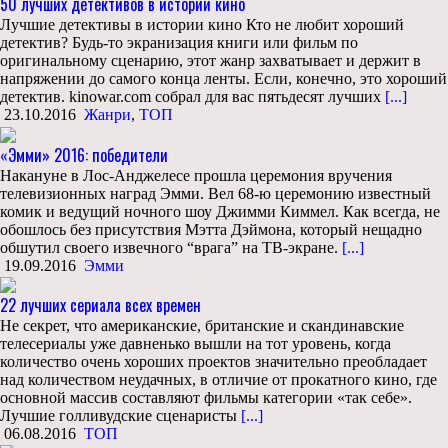
50 лучших детективов в истории кино
Лучшие детективы в истории кино Кто не любит хороший
детектив? Будь-то экранизация книги или фильм по
оригинальному сценарию, этот жанр захватывает и держит в
напряжении до самого конца ленты. Если, конечно, это хороший
детектив. kinowar.com собрал для вас пятьдесят лучших
[...]
23.10.2016
Жанри
,
ТОП
«Эмми» 2016: победители
Накануне в Лос-Анджелесе прошла церемония вручения
телевизионных наград Эмми. Вел 68-ю церемонию известный
комик и ведущий ночного шоу Джимми Киммел. Как всегда, не
обошлось без присутствия Мэтта Дэймона, который нещадно
обшутил своего извечного “врага” на ТВ-экране.
[...]
19.09.2016
Эмми
22 лучших сериала всех времен
Не секрет, что американские, британские и скандинавские
телесериалы уже давненько вышли на тот уровень, когда
количество очень хороших проектов значительно преобладает
над количеством неудачных, в отличие от прокатного кино, где
основной массив составляют фильмы категории «так себе».
Лучшие голливудские сценаристы
[...]
06.08.2016
ТОП