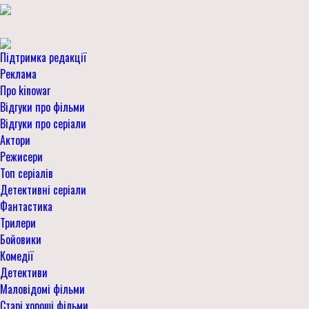
Підтримка редакції
Реклама
Про kinowar
Відгуки про фільми
Відгуки про серіали
Актори
Режисери
Топ серіалів
Детективні серіали
Фантастика
Трилери
Бойовики
Комедії
Детективи
Маловідомі фільми
Старі хороші фільми