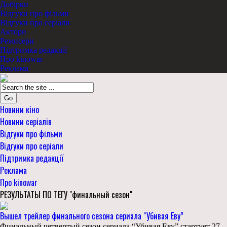
Добірки
Відгуки про фільми
Відгуки про серіали
Актори
Режисери
Підтримка редакції
Про kinowar
Реклама
Go
Новини кіно
Новини серіалів
Відгуки про фільми
Відгуки про серіали
Підтримка редакції
Реклама
Про kinowar
РЕЗУЛЬТАТЫ ПО ТЕГУ "финальный сезон"
Вышел трейлер финального сезона сериала “Убивая Еву”
Финальный четвертый сезон сериала “Убивая Еву” стартует 27