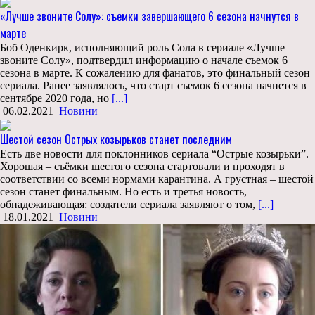
«Лучше звоните Солу»: съемки завершающего 6 сезона начнутся в
марте
Боб Оденкирк, исполняющий роль Сола в сериале «Лучше
звоните Солу», подтвердил информацию о начале съемок 6
сезона в марте. К сожалению для фанатов, это финальный сезон
сериала. Ранее заявлялось, что старт съемок 6 сезона начнется в
сентябре 2020 года, но
[...]
06.02.2021
Новини
Шестой сезон Острых козырьков станет последним
Есть две новости для поклонников сериала “Острые козырьки”.
Хорошая – съёмки шестого сезона стартовали и проходят в
соответствии со всеми нормами карантина. А грустная – шестой
сезон станет финальным. Но есть и третья новость,
обнадеживающая: создатели сериала заявляют о том,
[...]
18.01.2021
Новини