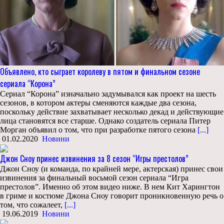
Объявлено, кто сыграет королеву в пятом и финальном сезоне
сериала “Корона”
Сериал “Корона” изначально задумывался как проект на шесть
сезонов, в котором актеры сменяются каждые два сезона,
поскольку действие захватывает несколько декад и действующие
лица становятся все старше. Однако создатель сериала Питер
Морган объявил о том, что при разработке пятого сезона
[...]
01.02.2020
Новини
Джон Сноу принес извинения за 8 сезон “Игры престолов”
Джон Сноу (и команда, по крайней мере, актерская) принес свои
извинения за финальный восьмой сезон сериала “Игра
престолов”. Именно об этом видео ниже. В нем Кит Харингтон
в гриме и костюме Джона Сноу говорит проникновенную речь о
том, что сожалеет,
[...]
19.06.2019
Новини