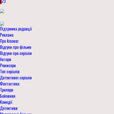
1
2
3
Підтримка редакції
Реклама
Про kinowar
Відгуки про фільми
Відгуки про серіали
Актори
Режисери
Топ серіалів
Детективні серіали
Фантастика
Трилери
Бойовики
Комедії
Детективи