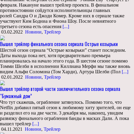
февраля. Накануне вышел трейлер проекта. В финальном
противостоянии сойдутся исполнительницы главных
ролей Сандра О и Джоди Комер. Кроме них в сериале также
участвуют Ким Бодниа и Фиона Шоу. После невнятного
третьего сезона есть опасения
[...]
03.02.2022
Новини
,
Трейлер
Вышел трейлер финального сезона сериала Острые козырьки
Шестой сезон сериала “Острые козырьки” станет последним.
Даты выхода пока нет, хотя предварительно премьера
планировалась на начало этого года. В шестом сезоне помимо
Томми Шелби в исполнении Киллиана Мерфи мы также вновь
видим Альфи Соломона (Том Харди), Артура Шелби (Пол
[...]
02.01.2022
Новини
,
Трейлер
Вышел трейлер второй части заключительного сезона сериала
“Бумажный дом”
Что тут скажешь, ограбление затянулось. Помимо того, что
Netflix добавил пятый сезон к любимому хиту зрителей, он еще
и разделил его на две части. 3 декабря мы, наконец, увидим
развязку финального ограбления банды в масках Дали. А пока
вышел трейлер
[...]
04.11.2021
Новини
,
Трейлер