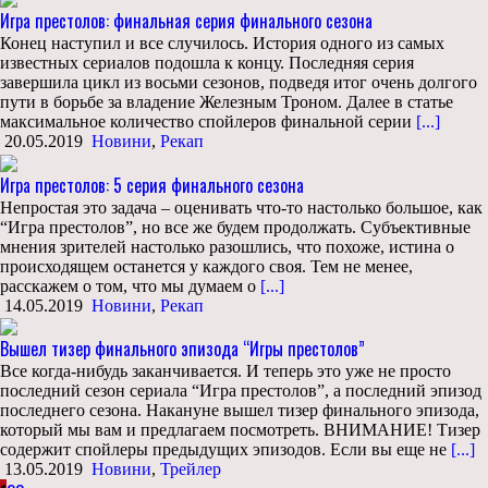
Игра престолов: финальная серия финального сезона
Конец наступил и все случилось. История одного из самых
известных сериалов подошла к концу. Последняя серия
завершила цикл из восьми сезонов, подведя итог очень долгого
пути в борьбе за владение Железным Троном. Далее в статье
максимальное количество спойлеров финальной серии
[...]
20.05.2019
Новини
,
Рекап
Игра престолов: 5 серия финального сезона
Непростая это задача – оценивать что-то настолько большое, как
“Игра престолов”, но все же будем продолжать. Субъективные
мнения зрителей настолько разошлись, что похоже, истина о
происходящем останется у каждого своя. Тем не менее,
расскажем о том, что мы думаем о
[...]
14.05.2019
Новини
,
Рекап
Вышел тизер финального эпизода “Игры престолов”
Все когда-нибудь заканчивается. И теперь это уже не просто
последний сезон сериала “Игра престолов”, а последний эпизод
последнего сезона. Накануне вышел тизер финального эпизода,
который мы вам и предлагаем посмотреть. ВНИМАНИЕ! Тизер
содержит спойлеры предыдущих эпизодов. Если вы еще не
[...]
13.05.2019
Новини
,
Трейлер