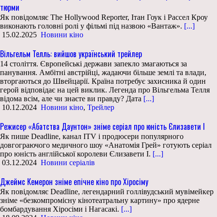
тюрми
Як повідомляє The Hollywood Reporter, Ітан Гоук і Рассел Кроу
виконають головні ролі у фільмі під назвою «Вантаж».
[...]
15.02.2025
Новини кіно
Вільгельм Телль: вийшов український трейлер
14 століття. Європейські держави запекло змагаються за
панування. Амбітні австрійці, жадаючи більше землі та влади,
вторгаються до Швейцарії. Країна потребує захисника й один
герой відповідає на цей виклик. Легенда про Вільгельма Телля
відома всім, але чи знаєте ви правду? Дата
[...]
10.12.2024
Новини кіно
,
Трейлер
Режисер «Абатства Даунтон» зніме серіал про юність Єлизавети І
Як пише Deadline, канал ITV і продюсери популярного
довгограючого медичного шоу «Анатомія Грей» готують серіал
про юність англійської королеви Єлизавети І.
[...]
03.12.2024
Новини серіалів
Джеймс Кемерон зніме епічне кіно про Хіросіму
Як повідомляє Deadline, легендарний голлівудський мувімейкер
зніме «безкомпромісну кінотеатральну картину» про ядерне
бомбардування Хіросіми і Нагасакі.
[...]