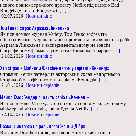
нового повнометражного проєкту Netflix під назвою Bad
Bridgets («Погані Бріджет»).
[...]
02.07.2026
Новини кіно
Том Генкс зіграє Авраама Лінкольна
Як повідомляє журнал Variety, Том Генкс зобразить
шістнадцятого американського президента і визволителя рабів
Авраама Лінкольна в експериментальному не-зовсім-
біографічному фільмі за романом «Лінкольн у бардо».
[...]
24.02.2026
Новини кіно
Хто зіграє з Майклом Фассбендером у серіалі «Кеннеді»
Стрімінг Netflix затвердив акторський склад майбутнього
історико-біографічного міні-серіалу «Кеннеді».
[...]
21.01.2026
Новини серіалів
Майкл Фассбендер очолить серіал «Кеннеді»
Як повідомляє Variety, актор виконає головну роль у новому
міні-серіалі «Кеннеді», що вийде на Netflix.
[...]
22.10.2025
Новини серіалів
Названа акторка на роль нової Жанни Д’Арк
Видання Deadline пише, що скоро може засяяти нова