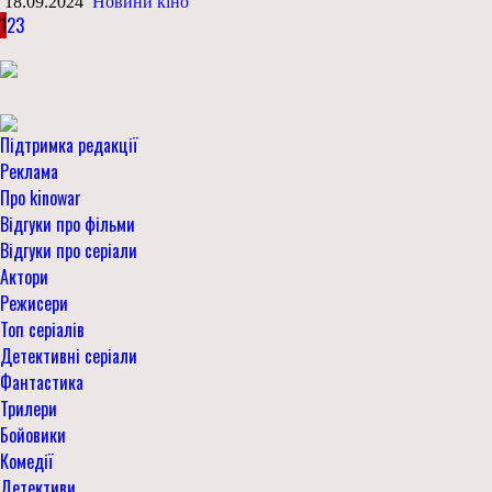
18.09.2024
Новини кіно
1
2
3
Підтримка редакції
Реклама
Про kinowar
Відгуки про фільми
Відгуки про серіали
Актори
Режисери
Топ серіалів
Детективні серіали
Фантастика
Трилери
Бойовики
Комедії
Детективи