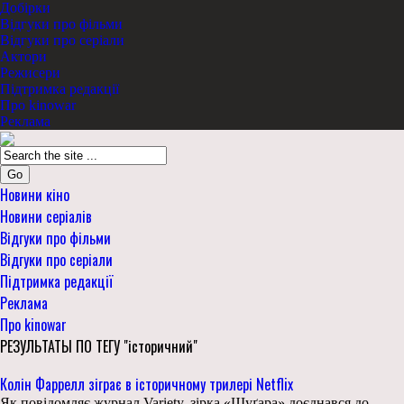
Добірки
Відгуки про фільми
Відгуки про серіали
Актори
Режисери
Підтримка редакції
Про kinowar
Реклама
Go
Новини кіно
Новини серіалів
Відгуки про фільми
Відгуки про серіали
Підтримка редакції
Реклама
Про kinowar
РЕЗУЛЬТАТЫ ПО ТЕГУ "історичний"
Колін Фаррелл зіграє в історичному трилері Netflix
Як повідомляє журнал Variety, зірка «Шуґара» доєднався до