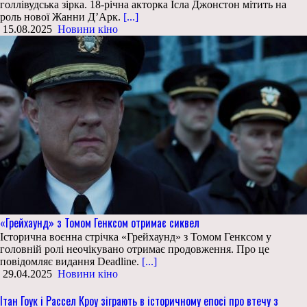
голлівудська зірка. 18-річна акторка Ісла Джонстон мітить на
роль нової Жанни Д’Арк.
[...]
15.08.2025
Новини кіно
«Грейхаунд» з Томом Генксом отримає сиквел
Історична воєнна стрічка «Грейхаунд» з Томом Генксом у
головній ролі неочікувано отримає продовження. Про це
повідомляє видання Deadline.
[...]
29.04.2025
Новини кіно
Ітан Гоук і Рассел Кроу зіграють в історичному епосі про втечу з