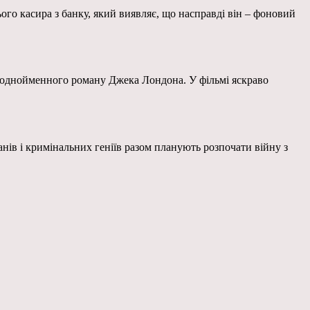
ого касира з банку, який виявляє, що насправді він – фоновий
и, однойменного роману Джека Лондона. У фільмі яскраво
анів і кримінальних геніїв разом планують розпочати війну з