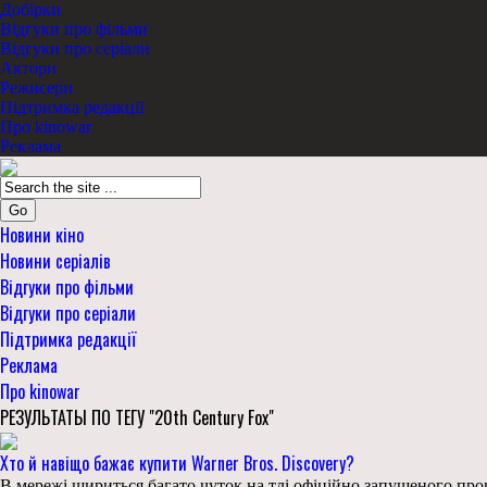
Добірки
Відгуки про фільми
Відгуки про серіали
Актори
Режисери
Підтримка редакції
Про kinowar
Реклама
Go
Новини кіно
Новини серіалів
Відгуки про фільми
Відгуки про серіали
Підтримка редакції
Реклама
Про kinowar
РЕЗУЛЬТАТЫ ПО ТЕГУ "20th Century Fox"
Хто й навіщо бажає купити Warner Bros. Discovery?
В мережі шириться багато чуток на тлі офіційно запущеного проц