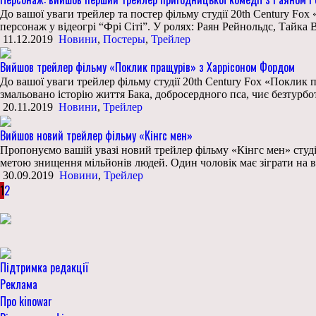
До вашої уваги трейлер та постер фільму студії 20th Century Fo
персонаж у відеогрі “Фрі Сіті”. У ролях: Раян Рейнольдс, Тайка В
11.12.2019
Новини
,
Постеры
,
Трейлер
Вийшов трейлер фільму «Поклик пращурів» з Харрісоном Фордом
До вашої уваги трейлер фільму студії 20th Century Fox «Поклик
змальовано історію життя Бака, добросердного пса, чиє безтурб
20.11.2019
Новини
,
Трейлер
Вийшов новий трейлер фільму «Кінгс мен»
Пропонуємо вашій увазі новий трейлер фільму «Кінгс мен» студії
метою знищення мільйонів людей. Один чоловік має зіграти на в
30.09.2019
Новини
,
Трейлер
1
2
Підтримка редакції
Реклама
Про kinowar