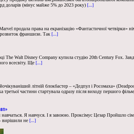
рд доларів (мінус майже 5% до 2023 року)
[...]
і Marvel продала права на екранізацію «Фантастичної четвірки» нім
 розвиток франшизи. Так
[...]
ці The Walt Disney Company купила студію 20th Century Fox. Завд
ного всесвіту. Ще
[...]
айочікуваніший літній блокбастер – «Дедпул і Росомаха» (Deadpoo
ка третьої частини стартувала одразу після виходу першого фільм
авп»
навчаться. Я навчуся. І я завоюю. Проксімус Цезар Пройшло сім 
 – вирішили не
[...]