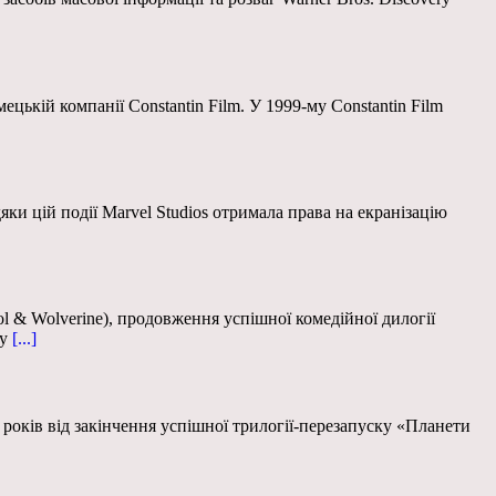
ецькій компанії Constantin Film. У 1999-му Constantin Film
яки цій події Marvel Studios отримала права на екранізацію
l & Wolverine), продовження успішної комедійної дилогії
у
[...]
років від закінчення успішної трилогії-перезапуску «Планети