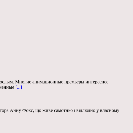
взрослым. Многие анимационные премьеры интереснее
еменные
[...]
октора Анну Фокс, що живе самотньо і відлюдно у власному