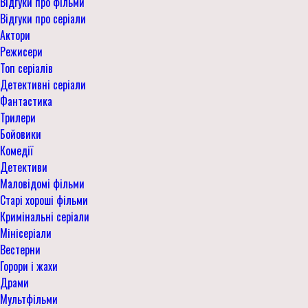
Відгуки про фільми
Відгуки про серіали
Актори
Режисери
Топ серіалів
Детективні серіали
Фантастика
Трилери
Бойовики
Комедії
Детективи
Маловідомі фільми
Старі хороші фільми
Кримінальні серіали
Мінісеріали
Вестерни
Горори і жахи
Драми
Мультфільми