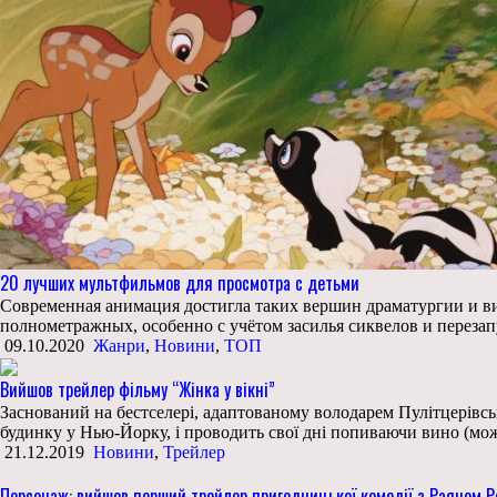
20 лучших мультфильмов для просмотра с детьми
Современная анимация достигла таких вершин драматургии и ви
полнометражных, особенно с учётом засилья сиквелов и перезапу
09.10.2020
Жанри
,
Новини
,
ТОП
Вийшов трейлер фільму “Жінка у вікні”
Заснований на бестселері, адаптованому володарем Пулітцерівсь
будинку у Нью-Йорку, і проводить свої дні попиваючи вино (мож
21.12.2019
Новини
,
Трейлер
Персонаж: вийшов перший трейлер пригодницької комедії з Раяном 