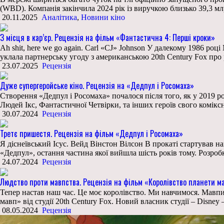
(WBD). Компанія закінчила 2024 рік із виручкою близько 39,3 мл
20.11.2025
Аналітика
,
Новини кіно
З місця в кар’єр. Рецензія на фільм «Фантастична 4: Перші кроки»
Ah shit, here we go again. Carl «CJ» Johnson У далекому 1986 роц
уклала партнерську угоду з американською 20th Century Fox про
23.07.2025
Рецензія
Дуже супергеройське кіно. Рецензія на «Дедпул і Росомаха»
Створення «Дедпул і Росомаха» почалося після того, як у 2019 ро
Людей Ікс, Фантастичної Четвірки, та інших героїв свого комікс
30.07.2024
Рецензія
Третє пришестя. Рецензія на фільм «Дедпул і Росомаха»
Я діснеївський Ісус. Вейд Вінстон Вілсон В прокаті стартував н
«Дедпул», остання частина якої вийшла шість років тому. Розроб
24.07.2024
Рецензія
Людство проти мавпства. Рецензія на фільм «Королівство планети м
Тепер настав наш час. Це моє королівство. Ми навчимося. Мавпи 
мавп» від студії 20th Century Fox. Новий власник студії – Disney
08.05.2024
Рецензія