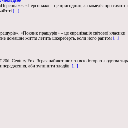
x «Персонаж». «Персонаж» – це пригодницька комедія про самотнь
айтіті
[...]
 пращурів». «Поклик пращурів» – це екранізація світової класик
отне домашнє життя летить шкереберть, коли його раптом
[...]
 20th Century Fox. Зграя найлютіших за всю історію людства тир
ипередження, аби зупинити злодіїв.
[...]