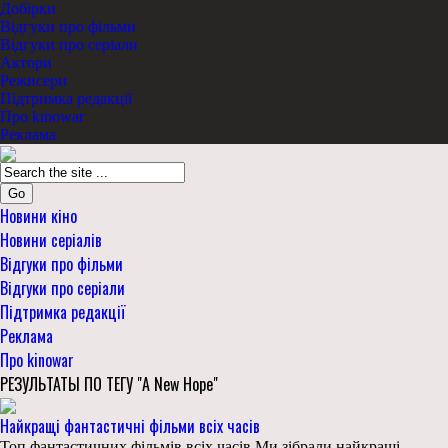
Добірки
Відгуки про фільми
Відгуки про серіали
Актори
Режисери
Підтримка редакції
Про kinowar
Реклама
Go
Новини кіно
Новини серіалів
Відгуки про фільми
Відгуки про серіали
Підтримка редакції
Реклама
Про kinowar
РЕЗУЛЬТАТЫ ПО ТЕГУ "A New Hope"
Найкращі фантастичні фільми всіх часів
Топ фантастичних фільмів всіх часів Ми зібрали найкращі