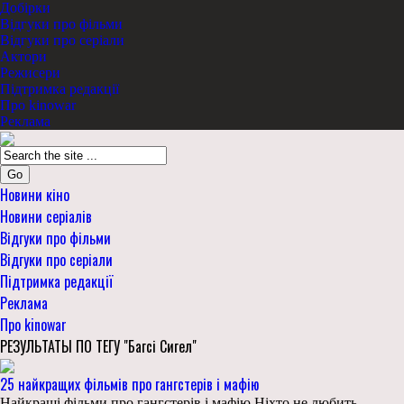
Добірки
Відгуки про фільми
Відгуки про серіали
Актори
Режисери
Підтримка редакції
Про kinowar
Реклама
Go
Новини кіно
Новини серіалів
Відгуки про фільми
Відгуки про серіали
Підтримка редакції
Реклама
Про kinowar
РЕЗУЛЬТАТЫ ПО ТЕГУ "Багсі Сигел"
25 найкращих фільмів про гангстерів і мафію
Найкращі фільми про гангстерів і мафію Ніхто не любить