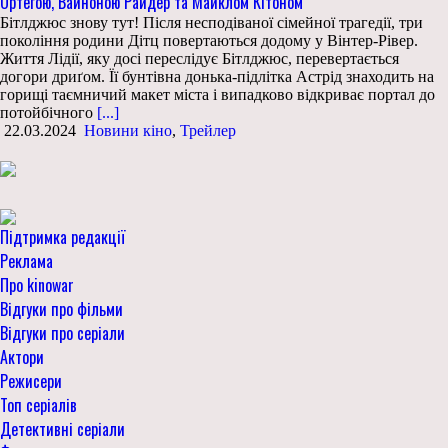
Ортегою, Вайноною Райдер та Майклом Кітоном
Бітлджюс знову тут! Після несподіваної сімейної трагедії, три
покоління родини Дітц повертаються додому у Вінтер-Рівер.
Життя Лідії, яку досі переслідує Бітлджюс, перевертається
догори дриґом. Її бунтівна донька-підлітка Астрід знаходить на
горищі таємничий макет міста і випадково відкриває портал до
потойбічного
[...]
22.03.2024
Новини кіно
,
Трейлер
Підтримка редакції
Реклама
Про kinowar
Відгуки про фільми
Відгуки про серіали
Актори
Режисери
Топ серіалів
Детективні серіали