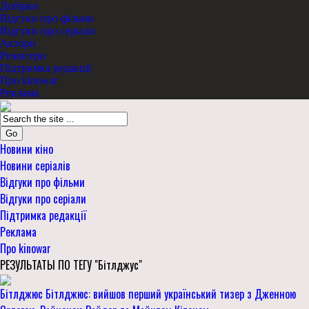
Добірки
Відгуки про фільми
Відгуки про серіали
Актори
Режисери
Підтримка редакції
Про kinowar
Реклама
Go
Новини кіно
Новини серіалів
Відгуки про фільми
Відгуки про серіали
Підтримка редакції
Реклама
Про kinowar
РЕЗУЛЬТАТЫ ПО ТЕГУ "Бітлджус"
Бітлджюс Бітлджюс: вийшов перший український тизер з Дженною