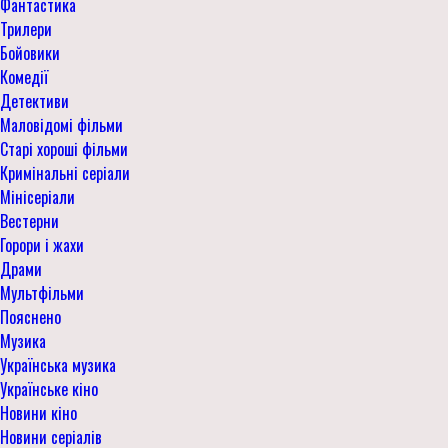
Фантастика
Трилери
Бойовики
Комедії
Детективи
Маловідомі фільми
Старі хороші фільми
Кримінальні серіали
Мінісеріали
Вестерни
Горори і жахи
Драми
Мультфільми
Пояснено
Музика
Українська музика
Українське кіно
Новини кіно
Новини серіалів