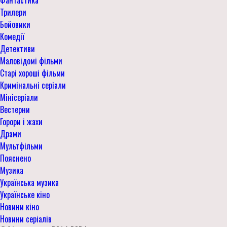
Фантастика
Трилери
Бойовики
Комедії
Детективи
Маловідомі фільми
Старі хороші фільми
Кримінальні серіали
Мінісеріали
Вестерни
Горори і жахи
Драми
Мультфільми
Пояснено
Музика
Українська музика
Українське кіно
Новини кіно
Новини серіалів