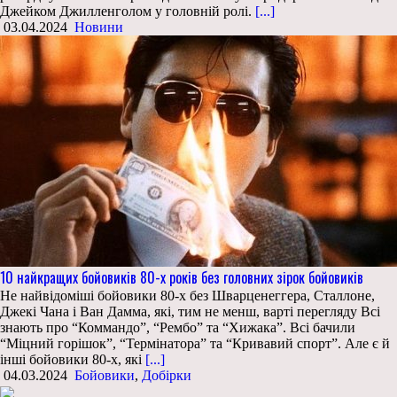
Джейком Джилленголом у головній ролі.
[...]
03.04.2024
Новини
10 найкращих бойовиків 80-х років без головних зірок бойовиків
Не найвідоміші бойовики 80-х без Шварценеггера, Сталлоне,
Джекі Чана і Ван Дамма, які, тим не менш, варті перегляду Всі
знають про “Коммандо”, “Рембо” та “Хижака”. Всі бачили
“Міцний горішок”, “Термінатора” та “Кривавий спорт”. Але є й
інші бойовики 80-х, які
[...]
04.03.2024
Бойовики
,
Добірки