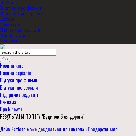
Добірки
Відгуки про фільми
Відгуки про серіали
Актори
Режисери
Підтримка редакції
Про kinowar
Реклама
Go
Новини кіно
Новини серіалів
Відгуки про фільми
Відгуки про серіали
Підтримка редакції
Реклама
Про kinowar
РЕЗУЛЬТАТЫ ПО ТЕГУ "Будинок біля дороги"
Дейв Батіста може доєднатися до сиквела «Придорожнього