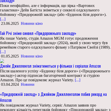
закладу»
Поки неофіційно, але є інформація, що зірка «Вартових
галактики» Дейв Батіста зніметься у сиквелі олдскульного
бойовику «Придорожній заклад» (або «Будинок біля дороги»).
[...]
23.06.2025
Новини кіно
Гай Річі зніме сиквел «Придорожнього закладу»
Як пише Variety, студія Amazon MGM готує продовження
бойовику «Придорожній заклад» (2024), який у свою чергу був
ремейком старого олдскульного фільму з Патріком Свейзі (1989).
[...]
01.05.2025
Новини кіно
Джейк Джилленгол зніматиметься у фільмах і серіалах Amazon
Після шаленого успіху «Будинку біля дороги» («Придорожнього
закладу») актор підписав багаторічний контракт зі студією
Amazon. Про це повідомляє журнал Variety.
[...]
03.04.2024
Новини
«Придорожній заклад» з Джейком Джилленголом побив рекорд на
Amazon
Як повідомляє журнал Variety, сервіс Amazon заявив про
рекордну кількість переглядів бойовику «Придорожній заклад» з