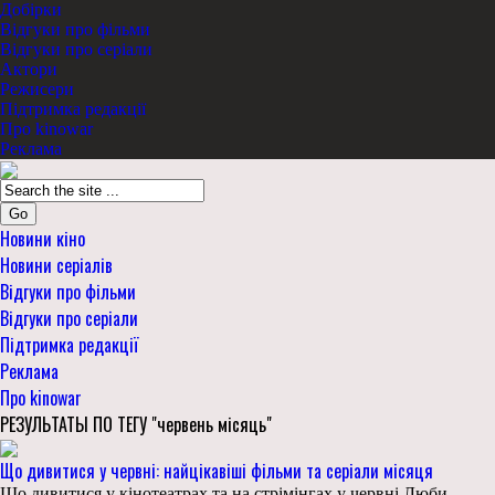
Добірки
Відгуки про фільми
Відгуки про серіали
Актори
Режисери
Підтримка редакції
Про kinowar
Реклама
Go
Новини кіно
Новини серіалів
Відгуки про фільми
Відгуки про серіали
Підтримка редакції
Реклама
Про kinowar
РЕЗУЛЬТАТЫ ПО ТЕГУ "червень місяць"
Що дивитися у червні: найцікавіші фільми та серіали місяця
Що дивитися у кінотеатрах та на стрімінгах у червні Люби,