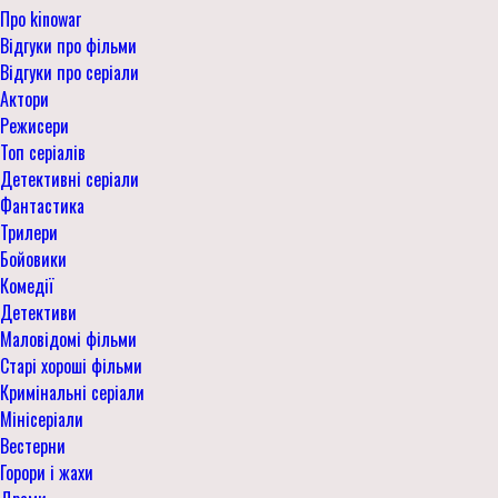
Про kinowar
Відгуки про фільми
Відгуки про серіали
Актори
Режисери
Топ серіалів
Детективні серіали
Фантастика
Трилери
Бойовики
Комедії
Детективи
Маловідомі фільми
Старі хороші фільми
Кримінальні серіали
Мінісеріали
Вестерни
Горори і жахи