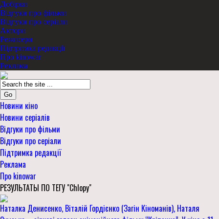
Добірки
Відгуки про фільми
Відгуки про серіали
Актори
Режисери
Підтримка редакції
Про kinowar
Реклама
Go
Новини кіно
Новини серіалів
Відгуки про фільми
Відгуки про серіали
Підтримка редакції
Реклама
Про kinowar
РЕЗУЛЬТАТЫ ПО ТЕГУ "Chlopy"
Наталка Денисенко, Віталій Гордієнко (Загін Кіноманів), Наталя