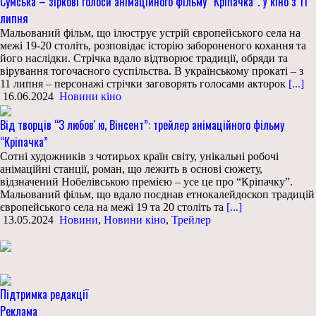
Сумська – зіркові голоси анімаційного фільму “Кріпачка”. У кіно з 11
липня
Мальований фільм, що ілюструє устрій європейського села на
межі 19-20 століть, розповідає історію забороненого кохання та
його наслідки. Стрічка вдало відтворює традиції, обряди та
вірування тогочасного суспільства. В українському прокаті – з
11 липня – персонажі стрічки заговорять голосами акторок
[...]
16.06.2024
Новини кіно
Від творців “З любовʼю, Вінсент”: трейлер анімаційного фільму
“Кріпачка”
Сотні художників з чотирьох країн світу, унікальні робочі
анімаційні станції, роман, що лежить в основі сюжету,
відзначений Нобелівською премією – усе це про “Кріпачку”.
Мальований фільм, що вдало поєднав етнокалейдоскоп традицій
європейського села на межі 19 та 20 століть та
[...]
13.05.2024
Новини
,
Новини кіно
,
Трейлер
Підтримка редакції
Реклама