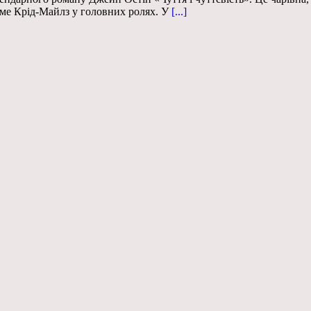
Есме Крід-Майлз у головних ролях. У
[...]