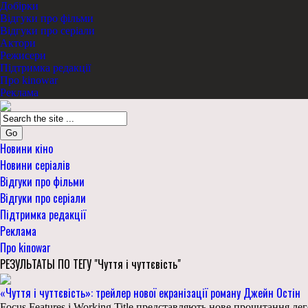
Добірки
Відгуки про фільми
Відгуки про серіали
Актори
Режисери
Підтримка редакції
Про kinowar
Реклама
Go
Новини кіно
Новини серіалів
Відгуки про фільми
Відгуки про серіали
Підтримка редакції
Реклама
Про kinowar
РЕЗУЛЬТАТЫ ПО ТЕГУ "Чуття і чуттєвість"
«Чуття і чуттєвість»: трейлер нової екранізації роману Джейн Остін
Focus Features і Working Title представляють нове прочитання л