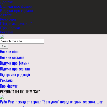
Добірки
Відгуки про фільми
Відгуки про серіали
Актори
Режисери
Підтримка редакції
Про kinowar
Реклама
Go
Новини кіно
Новини серіалів
Відгуки про фільми
Відгуки про серіали
Підтримка редакції
Реклама
Про kinowar
РЕЗУЛЬТАТЫ ПО ТЕГУ "CW"
Руби Роуз покидает сериал “Бэтвумен” перед вторым сезоном. Шоу