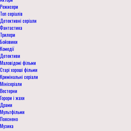
Режисери
Топ серіалів
Детективні серіали
Фантастика
Трилери
Бойовики
Комедії
Детективи
Маловідомі фільми
Старі хороші фільми
Кримінальні серіали
Мінісеріали
Вестерни
Горори і жахи
Драми
Мультфільми
Пояснено
Музика