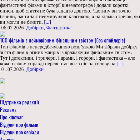
фантастичні фільми в історії кінематографа і додали короткі
описи, щоб стаття не була занадто довгою. Частину ви точно
бачили, частина є невмирущою класикою, а на кілька стрічок, які
ви могли не бачити,
[...]
06.07.2026
Добірки
,
Фантастика
100 фільмів з неймовірним фінальним твістом (без спойлерів)
Топ фільмів з непередбачуваною розв’язкою Ми зібрали добірку
зі ста фільмів різних жанрів із вражаючим фінальним твістом.
Тут і детективи, і трилери, і драми, і горори, і фантастика – але
кожен фільм справді перевертає все з ніг на голову на
[...]
01.07.2026
Добірки
Підтримка редакції
Реклама
Про kinowar
Відгуки про фільми
Відгуки про серіали
Актори