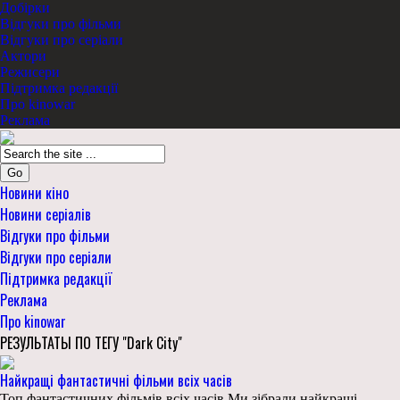
Добірки
Відгуки про фільми
Відгуки про серіали
Актори
Режисери
Підтримка редакції
Про kinowar
Реклама
Go
Новини кіно
Новини серіалів
Відгуки про фільми
Відгуки про серіали
Підтримка редакції
Реклама
Про kinowar
РЕЗУЛЬТАТЫ ПО ТЕГУ "Dark City"
Найкращі фантастичні фільми всіх часів
Топ фантастичних фільмів всіх часів Ми зібрали найкращі