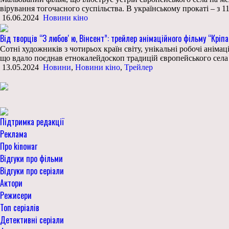
вірування тогочасного суспільства. В українському прокаті – з 1
16.06.2024
Новини кіно
Від творців “З любовʼю, Вінсент”: трейлер анімаційного фільму “Кріп
Сотні художників з чотирьох країн світу, унікальні робочі аніма
що вдало поєднав етнокалейдоскоп традицій європейського села н
13.05.2024
Новини
,
Новини кіно
,
Трейлер
Підтримка редакції
Реклама
Про kinowar
Відгуки про фільми
Відгуки про серіали
Актори
Режисери
Топ серіалів
Детективні серіали