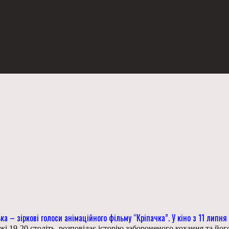
ка – зіркові голоси анімаційного фільму “Кріпачка”. У кіно з 11 липня
 19-20 століть, розповідає історію забороненого кохання та його