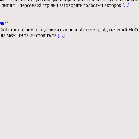
1 липня – персонажі стрічки заговорять голосами акторок
[...]
ачка”
ційні станції, роман, що лежить в основі сюжету, відзначений Но
а межі 19 та 20 століть та
[...]