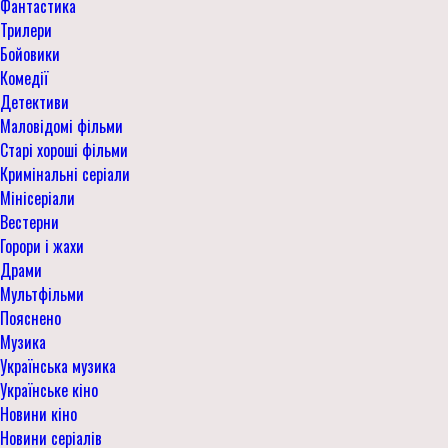
Фантастика
Трилери
Бойовики
Комедії
Детективи
Маловідомі фільми
Старі хороші фільми
Кримінальні серіали
Мінісеріали
Вестерни
Горори і жахи
Драми
Мультфільми
Пояснено
Музика
Українська музика
Українське кіно
Новини кіно
Новини серіалів