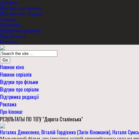
Добірки
Відгуки про фільми
Відгуки про серіали
Актори
Режисери
Підтримка редакції
Про kinowar
Реклама
Go
Новини кіно
Новини серіалів
Відгуки про фільми
Відгуки про серіали
Підтримка редакції
Реклама
Про kinowar
РЕЗУЛЬТАТЫ ПО ТЕГУ "Дорота Сталінська"
Наталка Денисенко, Віталій Гордієнко (Загін Кіноманів), Наталя Сумсь
Мальований фільм, що ілюструє устрій європейського села на межі