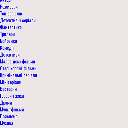
Режисери
Топ серіалів
Детективні серіали
Фантастика
Трилери
Бойовики
Комедії
Детективи
Маловідомі фільми
Старі хороші фільми
Кримінальні серіали
Мінісеріали
Вестерни
Горори і жахи
Драми
Мультфільми
Пояснено
Музика