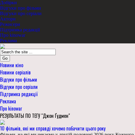
Добірки
Відгуки про фільми
Відгуки про серіали
Актори
Режисери
Підтримка редакції
Про kinowar
Реклама
Go
Новини кіно
Новини серіалів
Відгуки про фільми
Відгуки про серіали
Підтримка редакції
Реклама
Про kinowar
РЕЗУЛЬТАТЫ ПО ТЕГУ "Джон Ґудмен"
10 фільмів, які ми справді хочемо побачити цього року
Фільми, на які ми чекаємо у другій половині 2026 року Кожного