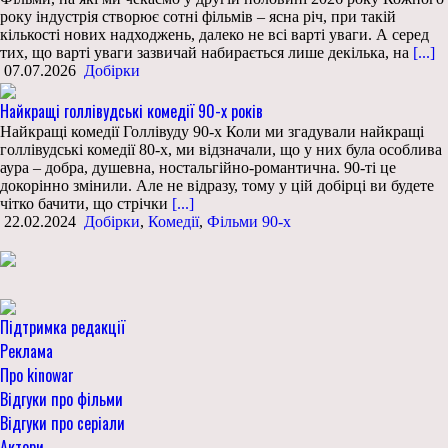
року індустрія створює сотні фільмів – ясна річ, при такій
кількості нових надходжень, далеко не всі варті уваги. А серед
тих, що варті уваги зазвичай набирається лише декілька, на
[...]
07.07.2026
Добірки
Найкращі голлівудські комедії 90-х років
Найкращі комедії Голлівуду 90-х Коли ми згадували найкращі
голлівудські комедії 80-х, ми відзначали, що у них була особлива
аура – добра, душевна, ностальгійно-романтична. 90-ті це
докорінно змінили. Але не відразу, тому у цій добірці ви будете
чітко бачити, що стрічки
[...]
22.02.2024
Добірки
,
Комедії
,
Фільми 90-х
Підтримка редакції
Реклама
Про kinowar
Відгуки про фільми
Відгуки про серіали
Актори