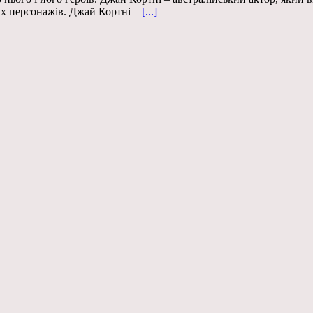
их персонажів. Джай Кортні –
[...]