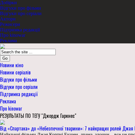
Добірки
Відгуки про фільми
Відгуки про серіали
Актори
Режисери
Підтримка редакції
Про kinowar
Реклама
Go
Новини кіно
Новини серіалів
Відгуки про фільми
Відгуки про серіали
Підтримка редакції
Реклама
Про kinowar
РЕЗУЛЬТАТЫ ПО ТЕГУ "Джордж Гаркнес"
Від «Спартака» до «Небезпечної тварини»: 7 найкращих ролей Джая 
Найкращі фільми Джая Кортні Екшен, драма, злочин – все це про 