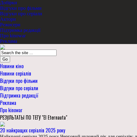
Добірки
Відгуки про фільми
Відгуки про серіали
Актори
Режисери
Підтримка редакції
Про kinowar
Реклама
Go
Новини кіно
Новини серіалів
Відгуки про фільми
Відгуки про серіали
Підтримка редакції
Реклама
Про kinowar
РЕЗУЛЬТАТЫ ПО ТЕГУ "El Eternauta"
20 найкращих серіалів 2025 року
Найкращі серіали 2025 року Черговий чудовий рік для серіалів: д