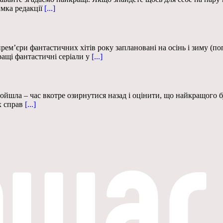
мка редакції
[...]
прем’єри фантастичних хітів року заплановані на осінь і зиму (
ращі фантастичні серіали у
[...]
йшла – час вкотре озирнутися назад і оцінити, що найкращого бул
х справ
[...]