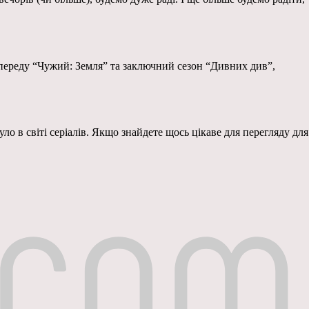
попереду “Чужий: Земля” та заключний сезон “Дивних див”,
о в світі серіалів. Якщо знайдете щось цікаве для перегляду для