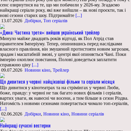
сенс озирнутися на те, що ми побачили у 2026-му. Згадаємо
найкращі серіали року, які вже вийшли – як нові проєкти, так і
нові сезони старих шоу. Підтримайте
[...]
13.07.2026
Добірки
,
Топ серіалів
«Дюна: Частина третя»: вийшов український трейлер
Минуло майже двадцять років відтоді, як Пол Атрід став
правителем Імперіуму. Тепер, опинившись перед наслідками
власного правління, він змушений протистояти новим загрозам,
зрадам і масштабній змові, у центрі якої опиняється Чані. Поки
імперію охоплює повстання, Полові доведеться заплатити
справжню ціну
[...]
09.07.2026
Новини кіно
,
Трейлер
Що дивитися у червні: найцікавіші фільми та серіали місяця
Що дивитися у кінотеатрах та на стрімінгах у червні Люби,
боже, правду: у червні не так багато нових фільмів і серіалів,
вартих уваги, як навесні чи восени, а тим більше в сезон Різдва.
Натомість з новими сезонами повертається чимало топ-серіалів,
[...]
02.06.2026
Добірки
,
Новини кіно
,
Новини серіалів
Найкращі сучасні вестерни