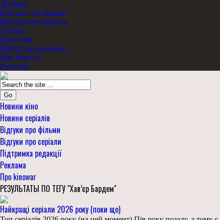
Добірки
Відгуки про фільми
Відгуки про серіали
Актори
Режисери
Підтримка редакції
Про kinowar
Реклама
Go
Новини кіно
Новини серіалів
Відгуки про фільми
Відгуки про серіали
Підтримка редакції
Реклама
Про kinowar
РЕЗУЛЬТАТЫ ПО ТЕГУ "Хав’єр Бардем"
Найкращі серіали 2026 року (поки що)
Топ серіалів 2026 року (на цей момент) Пів року позаду, а тому є