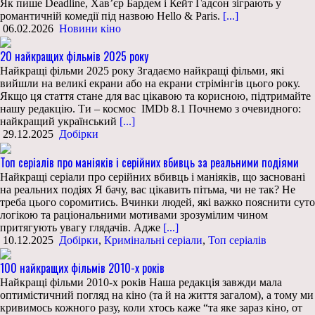
Як пише Deadline, Хав’єр Бардем і Кейт Гадсон зіграють у
романтичній комедії під назвою Hello & Paris.
[...]
06.02.2026
Новини кіно
20 найкращих фільмів 2025 року
Найкращі фільми 2025 року Згадаємо найкращі фільми, які
вийшли на великі екрани або на екрани стрімінгів цього року.
Якщо ця стаття стане для вас цікавою та корисною, підтримайте
нашу редакцію. Ти – космос IMDb 8.1 Почнемо з очевидного:
найкращий український
[...]
29.12.2025
Добірки
Топ серіалів про маніяків і серійних вбивць за реальними подіями
Найкращі серіали про серійних вбивць і маніяків, що засновані
на реальних подіях Я бачу, вас цікавить пітьма, чи не так? Не
треба цього соромитись. Вчинки людей, які важко пояснити суто
логікою та раціональними мотивами зрозумілим чином
притягують увагу глядачів. Адже
[...]
10.12.2025
Добірки
,
Кримінальні серіали
,
Топ серіалів
100 найкращих фільмів 2010-х років
Найкращі фільми 2010-х років Наша редакція завжди мала
оптимістичний погляд на кіно (та й на життя загалом), а тому ми
кривимось кожного разу, коли хтось каже “та яке зараз кіно, от