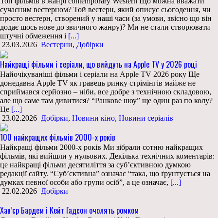
Топ фільмів в жанрі contemporary Western Що можна вважати
сучасним вестерном? Той вестерн, який описує сьогодення, чи
просто вестерн, створений у наші часи (за умови, звісно що він
додає щось нове до звичного жанру)? Ми не стали створювати
штучні обмеження і
[...]
23.03.2026
Вестерни
,
Добірки
Найкращі фільми і серіали, що вийдуть на Apple TV у 2026 році
Найочікуваніші фільми і серіали на Apple TV 2026 року Ще
донедавна Apple TV як гравець ринку стрімінгів майже не
сприймався серйозно – ніби, все добре з технічною складовою,
але що саме там дивитися? “Ранкове шоу” ще один раз по колу?
Це
[...]
23.02.2026
Добірки
,
Новини кіно
,
Новини серіалів
100 найкращих фільмів 2000-х років
Найкращі фільми 2000-х років Ми зібрали сотню найкращих
фільмів, які вийшли у нульових. Декілька технічних коментарів:
це найкращі фільми десятиліття за суб’єктивною думкою
редакції сайту. “Суб’єктивна” означає “така, що ґрунтується на
думках певної особи або групи осіб”, а це означає,
[...]
22.02.2026
Добірки
Хав’єр Бардем і Кейт Гадсон очолять ромком