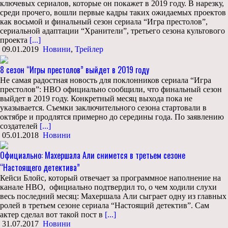
ключевых сериалов, которые он покажет в 2019 году. В нарезку,
среди прочего, вошли первые кадры таких ожидаемых проектов
как восьмой и финальный сезон сериала “Игра престолов”,
сериальной адаптации “Хранители”, третьего сезона культового
проекта
[...]
09.01.2019
Новини
,
Трейлер
8 сезон “Игры престолов” выйдет в 2019 году
Не самая радостная новость для поклонников сериала “Игра
престолов”: HBO официально сообщили, что финальный сезон
выйдет в 2019 году. Конкретный месяц выхода пока не
указывается. Съемки заключительного сезона стартовали в
октябре и продлятся примерно до середины года. По заявлению
создателей
[...]
05.01.2018
Новини
Официально: Махершала Али снимется в третьем сезоне
“Настоящего детектива”
Кейси Блойс, который отвечает за программное наполнение на
канале HBO, официально подтвердил то, о чем ходили слухи
весь последний месяц: Махершала Али сыграет одну из главных
ролей в третьем сезоне сериала “Настоящий детектив”. Сам
актер сделал вот такой пост в
[...]
31.07.2017
Новини