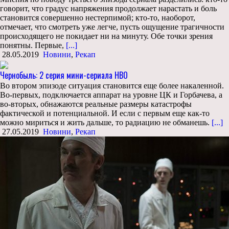
говорит, что градус напряжения продолжает нарастать и боль
становится совершенно нестерпимой; кто-то, наоборот,
отмечает, что смотреть уже легче, пусть ощущение трагичности
происходящего не покидает ни на минуту. Обе точки зрения
понятны. Первые,
[...]
28.05.2019
Новини
,
Рекап
Чернобыль: 2 серия мини-сериала HBO
Во втором эпизоде ситуация становится еще более накаленной.
Во-первых, подключается аппарат на уровне ЦК и Горбачева, а
во-вторых, обнажаются реальные размеры катастрофы
фактической и потенциальной. И если с первым еще как-то
можно мириться и жить дальше, то радиацию не обманешь.
[...]
27.05.2019
Новини
,
Рекап