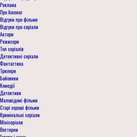
Реклама
Про kinowar
Відгуки про фільми
Відгуки про серіали
Актори
Режисери
Топ серіалів
Детективні серіали
Фантастика
Трилери
Бойовики
Комедії
Детективи
Маловідомі фільми
Старі хороші фільми
Кримінальні серіали
Мінісеріали
Вестерни
Горори і жахи