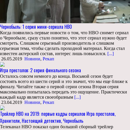
Чернобыль: 1 серия мини-сериала HBO
Когда появились первые новости о том, что HBO снимет сериал
о Чернобыле, сразу стало понятно, что этот сериал нужно будет
смотреть. Слишком серьезный производитель и слишком
серьезная тема, чтобы сделать проходной материал. Когда стал
известен актерский состав, интерес лишь повысился.
[...]
26.05.2019
Новини
,
Рекап
Игра престолов: 2 серия финального сезона
Осталось совсем немного до конца. Восьмой сезон будет
состоять всего из шести серий и это значит, что мы еще ближе к
финалу. Читайте также о первой серии сезона Вторая серия
максимально попыталась передать это ощущение. Практически
каждый кадр является своеобразным
[...]
23.04.2019
Новини
,
Рекап
Трейлер HBO на 2019: первые кадры сериалов Игра престолов,
Хранители, Настоящий детектив, Чернобыль
Телеканал HBO показал один большой сборный трейлер