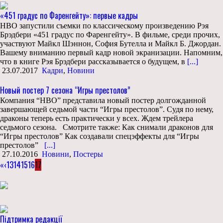
«451 градус по Фаренгейту»: первые кадры
HBO запустили съемки по классическому произведению Рэя
Брэдбери «451 градус по Фаренгейту». В фильме, среди прочих,
участвуют Майкл Шэннон, София Бутелла и Майкл Б. Джордан.
Вашему вниманию первый кадр новой экранизации. Напомним,
что в книге Рэя Брэдбери рассказывается о будущем, в
[...]
23.07.2017
Кадри
,
Новини
Новый постер 7 сезона “Игры престолов”
Компания “НВО” представила новый постер долгожданной
завершающей седьмой части “Игры престолов”. Судя по нему,
драконы теперь есть практически у всех. Ждем трейлера
седьмого сезона. Смотрите также: Как снимали драконов для
“Игры престолов” Как создавали спецэффекты для “Игры
престолов”
[...]
27.10.2016
Новини
,
Постеры
«
‹
13
14
15
16
17
Підтримка редакції