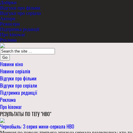
Добірки
Відгуки про фільми
Відгуки про серіали
Актори
Режисери
Підтримка редакції
Про kinowar
Реклама
Go
Новини кіно
Новини серіалів
Відгуки про фільми
Відгуки про серіали
Підтримка редакції
Реклама
Про kinowar
РЕЗУЛЬТАТЫ ПО ТЕГУ "HBO"
Чернобыль: 3 серия мини-сериала HBO
Мнения по поводу третьего эпизода сериала разделились: кто-то