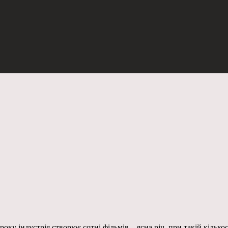
ку індустрія створює сотні фільмів – ясна річ, при такій кількос