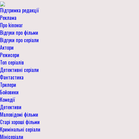
Підтримка редакції
Реклама
Про kinowar
Відгуки про фільми
Відгуки про серіали
Актори
Режисери
Топ серіалів
Детективні серіали
Фантастика
Трилери
Бойовики
Комедії
Детективи
Маловідомі фільми
Старі хороші фільми
Кримінальні серіали
Мінісеріали