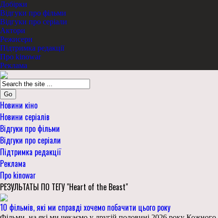
Добірки
Відгуки про фільми
Відгуки про серіали
Актори
Режисери
Підтримка редакції
Про kinowar
Реклама
Go
Новини кіно
Новини серіалів
Відгуки про фільми
Відгуки про серіали
Підтримка редакції
Реклама
Про kinowar
РЕЗУЛЬТАТЫ ПО ТЕГУ "Heart of the Beast"
10 фільмів, які ми справді хочемо побачити цього року
Фільми, на які ми чекаємо у другій половині 2026 року Кожного ро