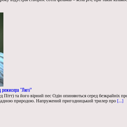
д режисера “Люті”
Пітт) та його вірний пес Одін опиняються серед безкрайніх прост
нещадною природою. Напружений пригодницький трилер про
[...]