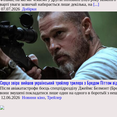
варті уваги зазвичай набирається лише декілька, на
[...]
07.07.2026
Добірки
Серце звіра: вийшов український трейлер трилера з Бредом Піттом ві
Після авіакатастрофи боєць спецпідрозділу Джеймс Белмонт (Бред 
вони змушені покладатися лише один на одного в боротьбі з 
12.06.2026
Новини кіно
,
Трейлер