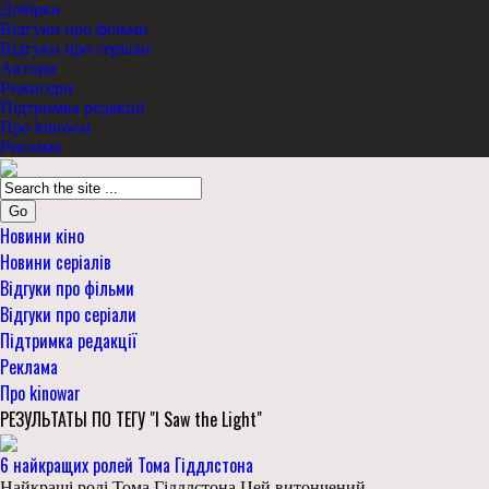
Добірки
Відгуки про фільми
Відгуки про серіали
Актори
Режисери
Підтримка редакції
Про kinowar
Реклама
Go
Новини кіно
Новини серіалів
Відгуки про фільми
Відгуки про серіали
Підтримка редакції
Реклама
Про kinowar
РЕЗУЛЬТАТЫ ПО ТЕГУ "I Saw the Light"
6 найкращих ролей Тома Гіддлстона
Найкращі ролі Тома Гіддлстона Цей витончений