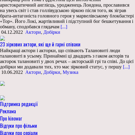
аристократичний англієць, уродженець Лондона, прославився
на увесь світ і став голлівудською зіркою після того, як зіграв
брата-антагоніста головного героя у марвелівському блокбастері
«Тор». Його Локі, жартівливий і підступний бог бешкетування і
обману, сподобався глядачам
[...]
04.12.2022
Актори
,
Добірки
23 зіркових актори, які ще й гарні співаки
Найкращі актори і акторки, що співають Талановиті люди
талановиті в усьому. Принаймні ці двадцять з гаком акторів та
акторок талановиті у двох речах – акторській грі та співі. До цієї
добірки ми додавали тих, хто має зірковий статус, у першу
[...]
10.06.2022
Актори
,
Добірки
,
Музика
Підтримка редакції
Реклама
Про kinowar
Відгуки про фільми
Відгуки про серіали