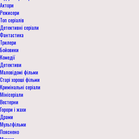
Актори
Режисери
Топ серіалів
Детективні серіали
Фантастика
Трилери
Бойовики
Комедії
Детективи
Маловідомі фільми
Старі хороші фільми
Кримінальні серіали
Мінісеріали
Вестерни
Горори і жахи
Драми
Мультфільми
Пояснено