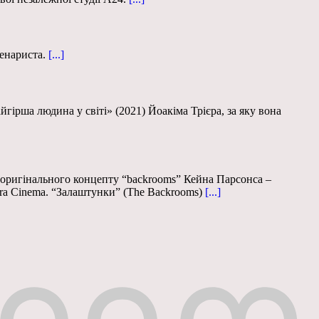
енариста.
[...]
гірша людина у світі» (2021) Йоакіма Трієра, за яку вона
і оригінального концепту “backrooms” Кейна Парсонса –
tra Cinema. “Залаштунки” (The Backrooms)
[...]