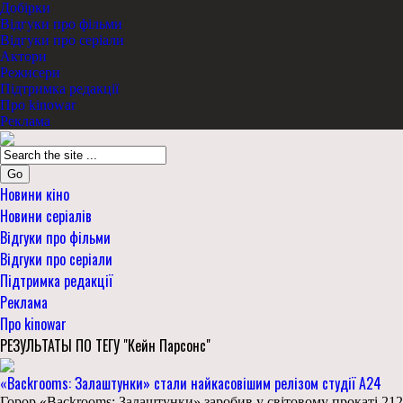
Добірки
Відгуки про фільми
Відгуки про серіали
Актори
Режисери
Підтримка редакції
Про kinowar
Реклама
Go
Новини кіно
Новини серіалів
Відгуки про фільми
Відгуки про серіали
Підтримка редакції
Реклама
Про kinowar
РЕЗУЛЬТАТЫ ПО ТЕГУ "Кейн Парсонс"
«Backrooms: Залаштунки» стали найкасовішим релізом студії А24
Горор «Backrooms: Залаштунки» заробив у світовому прокаті 212,