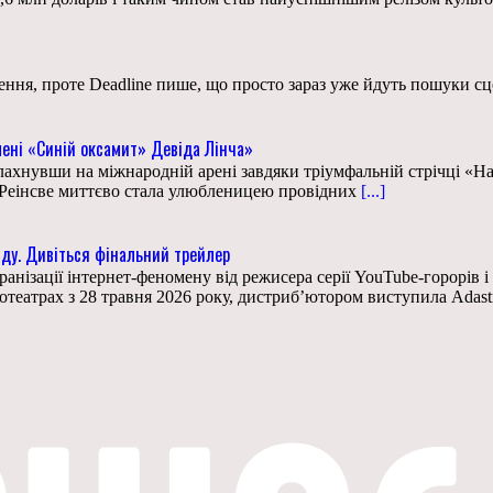
ння, проте Deadline пише, що просто зараз уже йдуть пошуки сц
мені «Синій оксамит» Девіда Лінча»
лахнувши на міжнародній арені завдяки тріумфальній стрічці «Най
 Реінсве миттєво стала улюбленицею провідних
[...]
нду. Дивіться фінальний трейлер
анізації інтернет-феномену від режисера серії YouTube-горорів 
нотеатрах з 28 травня 2026 року, дистриб’ютором виступила Adas