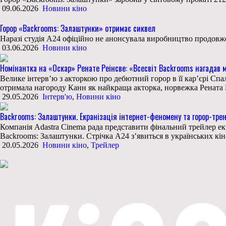
09.06.2026
Новини кіно
Горор «Backrooms: Залаштунки» отримає сиквел
Наразі студія А24 офіційно не анонсувала виробництво продовже
03.06.2026
Новини кіно
Номінантка на «Оскар» Ренате Реінсве: «Всесвіт Backrooms нагадав 
Велике інтерв’ю з акторкою про дебютний горор в її кар’єрі Спа
отримала нагороду Канн як найкраща акторка, норвежка Рената
29.05.2026
Інтерв'ю
,
Новини кіно
Backrooms: Залаштунки. Екранізація інтернет-феномену та горор-тре
Компанія Adastra Cinema рада представити фінальний трейлер екр
Backrooms: Залаштунки. Стрічка А24 з’явиться в українських кі
20.05.2026
Новини кіно
,
Трейлер