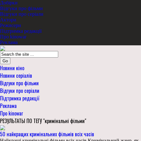
Добірки
Відгуки про фільми
Відгуки про серіали
Актори
Режисери
Підтримка редакції
Про kinowar
Реклама
Go
Новини кіно
Новини серіалів
Відгуки про фільми
Відгуки про серіали
Підтримка редакції
Реклама
Про kinowar
РЕЗУЛЬТАТЫ ПО ТЕГУ "кримінальні фільми"
50 найкращих кримінальних фільмів всіх часів
Найкращі кримінальні фільми всіх часів Кримінальний жанр, як