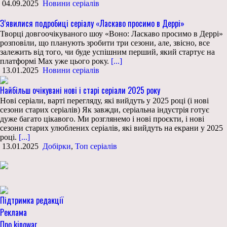
04.09.2025
Новини серіалів
З’явилися подробиці серіалу «Ласкаво просимо в Деррі»
Творці довгоочікуваного шоу «Воно: Ласкаво просимо в Деррі»
розповіли, що планують зробити три сезони, але, звісно, все
залежить від того, чи буде успішним перший, який стартує на
платформі Max уже цього року.
[...]
13.01.2025
Новини серіалів
Найбільш очікувані нові і старі серіали 2025 року
Нові серіали, варті перегляду, які вийдуть у 2025 році (і нові
сезони старих серіалів) Як завжди, серіальна індустрія готує
дуже багато цікавого. Ми розглянемо і нові проєкти, і нові
сезони старих улюблених серіалів, які вийдуть на екрани у 2025
році.
[...]
13.01.2025
Добірки
,
Топ серіалів
Підтримка редакції
Реклама
Про kinowar