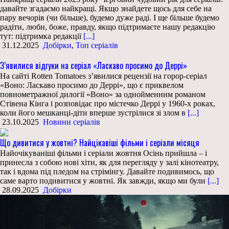
давайте згадаємо найкращі. Якщо знайдете щось для себе на
пару вечорів (чи більше), будемо дуже раді. І ще більше будемо
радіти, люби, боже, правду, якщо підтримаєте нашу редакцію
тут: підтримка редакції
[...]
31.12.2025
Добірки
,
Топ серіалів
З’явилися відгуки на серіал «Ласкаво просимо до Деррі»
На сайті Rotten Tomatoes з’явилися рецензії на горор-серіал
«Воно: Ласкаво просимо до Деррі», що є приквелом
повнометражної дилогії «Воно» за однойменним романом
Стівена Кінга і розповідає про містечко Деррі у 1960-х роках,
коли його мешканці-діти вперше зустрілися зі злом в
[...]
23.10.2025
Новини серіалів
Що дивитися у жовтні? Найцікавіші фільми і серіали місяця
Найочікуваніші фільми і серіали жовтня Осінь прийшла – і
принесла з собою нові хіти, як для перегляду у залі кінотеатру,
так і вдома під пледом на стрімінгу. Давайте подивимось, що
саме варто подивитися у жовтні. Як завжди, якщо ми були
[...]
28.09.2025
Добірки