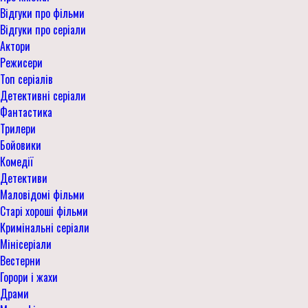
Відгуки про фільми
Відгуки про серіали
Актори
Режисери
Топ серіалів
Детективні серіали
Фантастика
Трилери
Бойовики
Комедії
Детективи
Маловідомі фільми
Старі хороші фільми
Кримінальні серіали
Мінісеріали
Вестерни
Горори і жахи
Драми