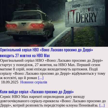
Оригінальний серіал HBO «Воно: Ласкаво просимо до Деррі»
виходить 27 жовтня на HBO Max
Оригінальний серіал HBO «Воно: Ласкаво просимо до Деррі»
стартує у понеділок, 27 жовтня, на HBO Max. Перший сезон
матиме 8 серій, нові епізоди виходитимуть щотижня. Події
серіалу «Воно: Ласкаво просимо до Деррі» відбуваються у тому
ж всесвіті, що й роман
[...]
18.09.2025
Новини серіалів
Коли вийде серіал «Ласкаво просимо до Деррі»
Сервіс HBO Max нарешті оприлюднив дату виходу
довгоочікуваного серіалу-приквела «Воно: Ласкаво просимо до
Деррі», котрий розповість передісторію клоуна Пеннівайза.
[...]