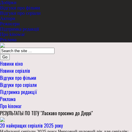
Добірки
Відгуки про фільми
Відгуки про серіали
Актори
Режисери
Підтримка редакції
Про kinowar
Реклама
Go
Новини кіно
Новини серіалів
Відгуки про фільми
Відгуки про серіали
Підтримка редакції
Реклама
Про kinowar
РЕЗУЛЬТАТЫ ПО ТЕГУ "Ласкаво просимо до Деррі"
20 найкращих серіалів 2025 року
Найкращі серіали 2025 року Черговий чудовий рік для серіалів: