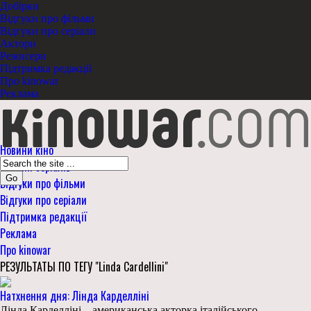
Добірки
Відгуки про фільми
Відгуки про серіали
Актори
Режисери
Підтримка редакції
Про kinowar
Реклама
Новини кіно
Новини серіалів
Go
Відгуки про фільми
Відгуки про серіали
Підтримка редакції
Реклама
Про kinowar
РЕЗУЛЬТАТЫ ПО ТЕГУ "Linda Cardellini"
Натхнення дня: Лінда Карделліні
Лінда Карделліні – американська акторка італійського