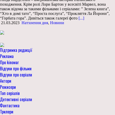
походження. Крім ролі Лори Бартон у всесвіті Марвел, вона
також відома за такими фільмами і серіалами: ” Зелена книга”,
“Хто в домі тато”, “Проста послуга”, “Прокляття Ла Йорони”,
“Горбата гора”. Дивіться також галереї фото
[...]
21.03.2023
Натхнення дня
,
Новини
Підтримка редакції
Реклама
Про kinowar
Відгуки про фільми
Відгуки про серіали
Актори
Режисери
Топ серіалів
Детективні серіали
Фантастика
Трилери