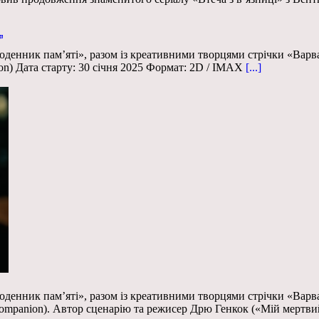
”
денник пам’яті», разом із креативними творцями стрічки «Варвар
n) Дата старту: 30 січня 2025 Формат: 2D / IMAX
[...]
денник пам’яті», разом із креативними творцями стрічки «Варвар
ompanion). Автор сценарію та режисер Дрю Генкок («Мій мертви