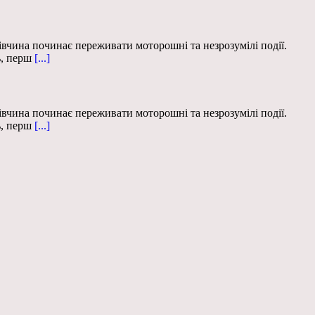
івчина починає переживати моторошні та незрозумілі події.
ь, перш
[...]
івчина починає переживати моторошні та незрозумілі події.
ь, перш
[...]