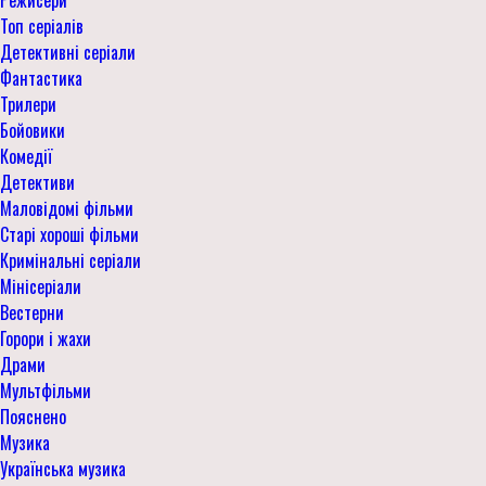
Топ серіалів
Детективні серіали
Фантастика
Трилери
Бойовики
Комедії
Детективи
Маловідомі фільми
Старі хороші фільми
Кримінальні серіали
Мінісеріали
Вестерни
Горори і жахи
Драми
Мультфільми
Пояснено
Музика
Українська музика