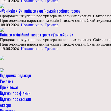
17.10.2024
Новини кіно
,
Трейлер
«Усміхайся 2»: вийшов український трейлер горору
Продовження успішного трилера на великих екранах. Світова поп
Приголомшена наростанням жахів і тиском слави, Скай змушена 
08.09.2024
Новини кіно
,
Трейлер
Вийшов офіційний тизер горору «Усміхайся 2»
Продовження успішного трилера на великих екранах. Світова поп
Приголомшена наростанням жахів і тиском слави, Скай змушена 
19.06.2024
Новини кіно
,
Трейлер
Підтримка редакції
Реклама
Про kinowar
Відгуки про фільми
Відгуки про серіали
Актори
Режисери