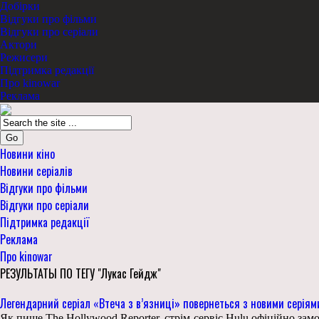
Добірки
Відгуки про фільми
Відгуки про серіали
Актори
Режисери
Підтримка редакції
Про kinowar
Реклама
Go
Новини кіно
Новини серіалів
Відгуки про фільми
Відгуки про серіали
Підтримка редакції
Реклама
Про kinowar
РЕЗУЛЬТАТЫ ПО ТЕГУ "Лукас Гейдж"
Легендарний серіал «Втеча з в’язниці» повернеться з новими серіям
Як пише The Hollywood Reporter, стрім-сервіс Hulu офіційно за