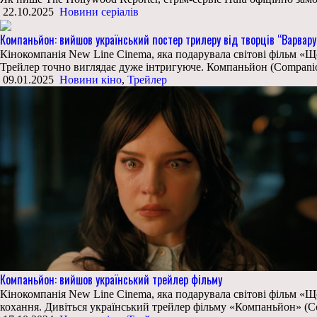
22.10.2025
Новини серіалів
Компаньйон: вийшов український постер трилеру від творців “Варвару
Кінокомпанія New Line Cinema, яка подарувала світові фільм «Що
Трейлер точно виглядає дуже інтригуюче. Компаньйон (Companio
09.01.2025
Новини кіно
,
Трейлер
Компаньйон: вийшов український трейлер фільму
Кінокомпанія New Line Cinema, яка подарувала світові фільм «Що
кохання. Дивіться український трейлер фільму «Компаньйон» (C