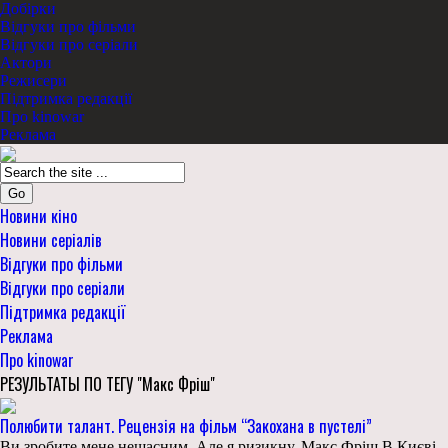
Добірки
Відгуки про фільми
Відгуки про серіали
Актори
Режисери
Підтримка редакції
Про kinowar
Реклама
Go
Новини кіно
Новини серіалів
Відгуки про фільми
Відгуки про серіали
Підтримка редакції
Реклама
Про kinowar
РЕЗУЛЬТАТЫ ПО ТЕГУ "Макс Фріш"
Полюбити талант. Рецензія на фільм “Закохана в пустелі”
Ви зробите мене нещасним. Але я ризикну. Макс Фріш В Києві