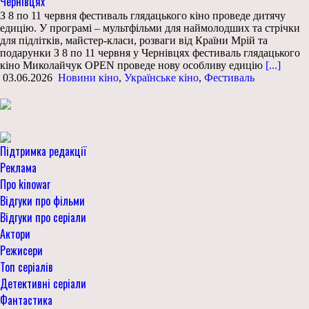
Чернівцях
З 8 по 11 червня фестиваль глядацького кіно проведе дитячу
едицію. У програмі – мультфільми для наймолодших та стрічки
для підлітків, майстер-класи, розваги від Країни Мрій та
подарунки З 8 по 11 червня у Чернівцях фестиваль глядацького
кіно Миколайчук OPEN проведе нову особливу едицію
[...]
03.06.2026
Новини кіно
,
Українське кіно
,
Фестиваль
Підтримка редакції
Реклама
Про kinowar
Відгуки про фільми
Відгуки про серіали
Актори
Режисери
Топ серіалів
Детективні серіали
Фантастика