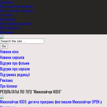
Добірки
Відгуки про фільми
Відгуки про серіали
Актори
Режисери
Підтримка редакції
Про kinowar
Реклама
Go
Новини кіно
Новини серіалів
Відгуки про фільми
Відгуки про серіали
Підтримка редакції
Реклама
Про kinowar
РЕЗУЛЬТАТЫ ПО ТЕГУ "Миколайчук KIDS"
Миколайчук KIDS: дитяча програма фестивалю Миколайчук OPEN у