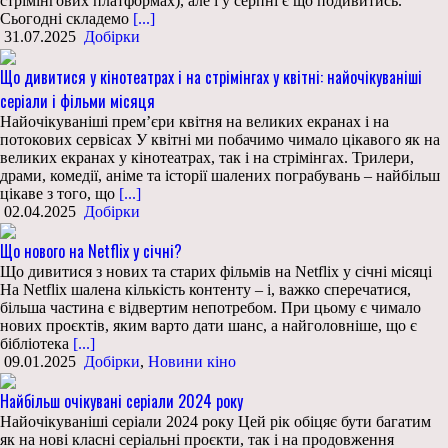
стрімінгових платформах), але і у серпні є що подивитись.
Сьогодні складемо
[...]
31.07.2025
Добірки
Що дивитися у кінотеатрах і на стрімінгах у квітні: найочікуваніші
серіали і фільми місяця
Найочікуваніші прем’єри квітня на великих екранах і на
потокових сервісах У квітні ми побачимо чимало цікавого як на
великих екранах у кінотеатрах, так і на стрімінгах. Трилери,
драми, комедії, аніме та історії шалених пограбувань – найбільш
цікаве з того, що
[...]
02.04.2025
Добірки
Що нового на Netflix у січні?
Що дивитися з нових та старих фільмів на Netflix у січні місяці
На Netflix шалена кількість контенту – і, важко сперечатися,
більша частина є відвертим непотребом. При цьому є чимало
нових проєктів, яким варто дати шанс, а найголовніше, що є
бібліотека
[...]
09.01.2025
Добірки
,
Новини кіно
Найбільш очікувані серіали 2024 року
Найочікуваніші серіали 2024 року Цей рік обіцяє бути багатим
як на нові класні серіальні проєкти, так і на продовження