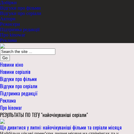
Добірки
Відгуки про фільми
Відгуки про серіали
Актори
Режисери
Підтримка редакції
Про kinowar
Реклама
Go
Новини кіно
Новини серіалів
Відгуки про фільми
Відгуки про серіали
Підтримка редакції
Реклама
Про kinowar
РЕЗУЛЬТАТЫ ПО ТЕГУ "найочікуваніші серіали"
Що дивитися у липні: найочікуваніші фільми та серіали місяця
Найбільш цікаві прем’єри липня місяця на стрімінгах та у