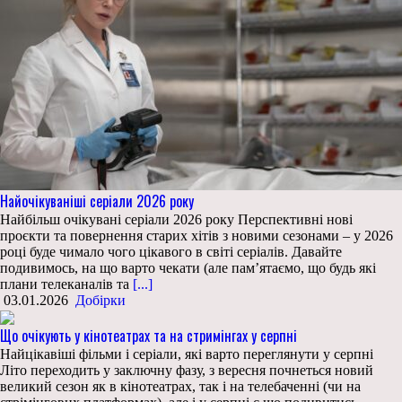
Найочікуваніші серіали 2026 року
Найбільш очікувані серіали 2026 року Перспективні нові
проєкти та повернення старих хітів з новими сезонами – у 2026
році буде чимало чого цікавого в світі серіалів. Давайте
подивимось, на що варто чекати (але пам’ятаємо, що будь які
плани телеканалів та
[...]
03.01.2026
Добірки
Що очікують у кінотеатрах та на стримінгах у серпні
Найцікавіші фільми і серіали, які варто переглянути у серпні
Літо переходить у заключну фазу, з вересня почнеться новий
великий сезон як в кінотеатрах, так і на телебаченні (чи на