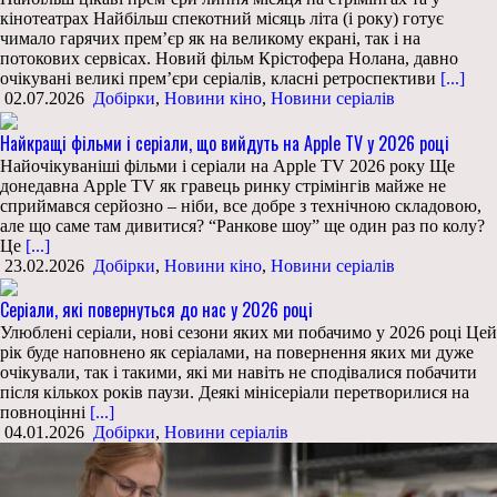
кінотеатрах Найбільш спекотний місяць літа (і року) готує
чимало гарячих прем’єр як на великому екрані, так і на
потокових сервісах. Новий фільм Крістофера Нолана, давно
очікувані великі прем’єри серіалів, класні ретроспективи
[...]
02.07.2026
Добірки
,
Новини кіно
,
Новини серіалів
Найкращі фільми і серіали, що вийдуть на Apple TV у 2026 році
Найочікуваніші фільми і серіали на Apple TV 2026 року Ще
донедавна Apple TV як гравець ринку стрімінгів майже не
сприймався серйозно – ніби, все добре з технічною складовою,
але що саме там дивитися? “Ранкове шоу” ще один раз по колу?
Це
[...]
23.02.2026
Добірки
,
Новини кіно
,
Новини серіалів
Серіали, які повернуться до нас у 2026 році
Улюблені серіали, нові сезони яких ми побачимо у 2026 році Цей
рік буде наповнено як серіалами, на повернення яких ми дуже
очікували, так і такими, які ми навіть не сподівалися побачити
після кількох років паузи. Деякі мінісеріали перетворилися на
повноцінні
[...]
04.01.2026
Добірки
,
Новини серіалів